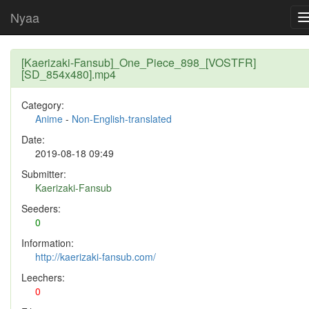
Nyaa
[Kaerizaki-Fansub]_One_Piece_898_[VOSTFR]
[SD_854x480].mp4
Category:
Anime
-
Non-English-translated
Date:
2019-08-18 09:49
Submitter:
Kaerizaki-Fansub
Seeders:
0
Information:
http://kaerizaki-fansub.com/
Leechers:
0