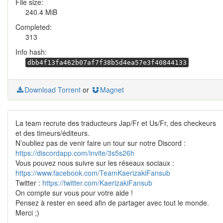
File size:
240.4 MiB
Completed:
313
Info hash:
dbb4f13fa462b07af7f38b5d4ea57e3f40844133
Download Torrent
or
Magnet
La team recrute des traducteurs Jap/Fr et Us/Fr, des checkeurs
et des timeurs/éditeurs.
N’oubliez pas de venir faire un tour sur notre Discord :
https://discordapp.com/invite/3s5s26h
Vous pouvez nous suivre sur les réseaux sociaux :
https://www.facebook.com/TeamKaerizakiFansub
Twitter :
https://twitter.com/KaerizakiFansub
On compte sur vous pour votre aide !
Pensez à rester en seed afin de partager avec tout le monde.
Merci ;)