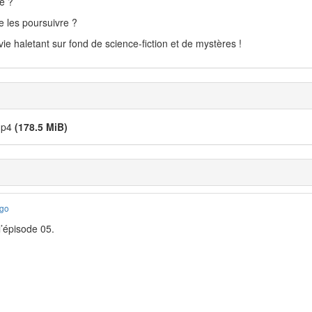
e ?
e les poursuivre ?
ie haletant sur fond de science-fiction et de mystères !
.mp4
(178.5 MiB)
ago
’épisode 05.