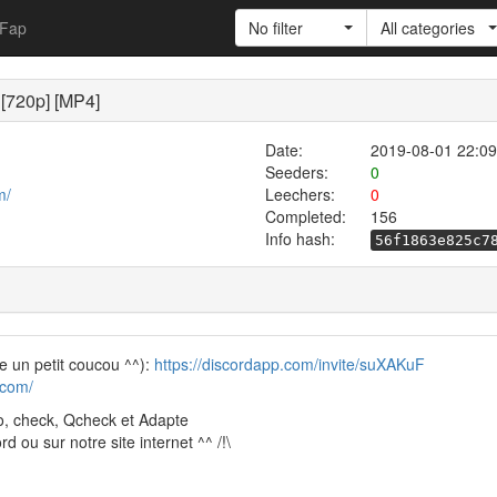
Fap
No filter
All categories
r [720p] [MP4]
Date:
2019-08-01 22:09
Seeders:
0
m/
Leechers:
0
Completed:
156
Info hash:
56f1863e825c7
n petit coucou ^^):
https://discordapp.com/invite/suXAKuF
.com/
nco, check, Qcheck et Adapte
d ou sur notre site internet ^^ /!\