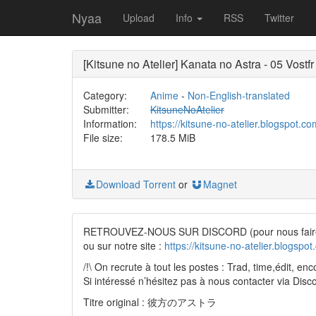
Nyaa
Upload
Info
RSS
Twitter
[Kitsune no Atelier] Kanata no Astra - 05 Vostf
Category:
Anime
-
Non-English-translated
Submitter:
KitsuneNoAtelier
Information:
https://kitsune-no-atelier.blogspot.co
File size:
178.5 MiB
Download Torrent
or
Magnet
RETROUVEZ-NOUS SUR DISCORD (pour nous faire u
ou sur notre site :
https://kitsune-no-atelier.blogspot
/!\ On recrute à tout les postes : Trad, time,édit, e
Si intéressé n’hésitez pas à nous contacter via Discor
Titre original : 彼方のアストラ