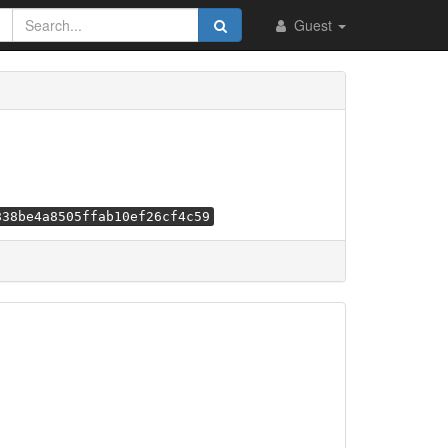
Guest
838be4a8505ffab10ef26cf4c59