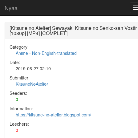
Nyaa
[Kitsune no Atelier] Sewayaki Kitsune no Senko-san Vostfr
[1080p] [MP4] [COMPLET]
Category:
Anime
-
Non-English-translated
Date:
2019-06-27 02:10
Submitter:
KitsuneNoAtelier
Seeders:
0
Information:
https://kitsune-no-atelier.blogspot.com/
Leechers:
0