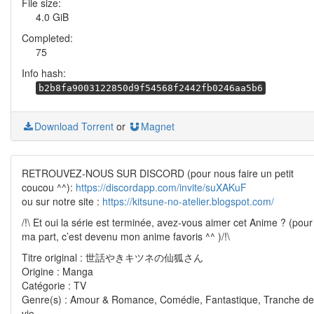
File size:
4.0 GiB
Completed:
75
Info hash:
b2b8fa9003122850d9f54568f2442fb0246aa5b6
Download Torrent
or
Magnet
RETROUVEZ-NOUS SUR DISCORD (pour nous faire un petit
coucou ^^):
https://discordapp.com/invite/suXAKuF
ou sur notre site :
https://kitsune-no-atelier.blogspot.com/
/!\ Et oui la série est terminée, avez-vous aimer cet Anime ? (pour
ma part, c’est devenu mon anime favoris ^^ )/!\
Titre original : 世話やきキツネの仙狐さん
Origine : Manga
Catégorie : TV
Genre(s) : Amour & Romance, Comédie, Fantastique, Tranche de
vie