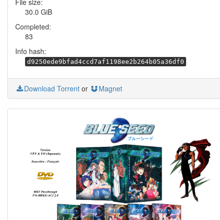
File size:
30.0 GiB
Completed:
83
Info hash:
d9250ede9bfad4ccd7af1198ee2b264b05a36df0
Download Torrent
or
Magnet