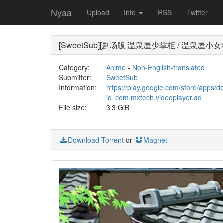
Nyaa
Upload
Info
RSS
Twitter
[SweetSub][剧场版 温泉屋少掌柜 / 温泉屋小女将][Okko
Category:
Anime
-
Non-English-translated
Submitter:
SweetSub
Information:
https://play.google.com/store/apps/de
id=com.mxtech.videoplayer.ad
File size:
3.3 GiB
Download Torrent
or
Magnet