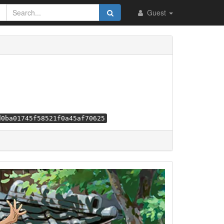
Guest
d0ba01745f58521f0a45af70625