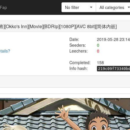
Fap
No filter
All categories
's Inn][Movie][BDRip][1080P][AVC 8bit][简体内嵌]
Date:
2019-05-28 23:14
Seeders:
0
tails?
Leechers:
0
Completed:
158
Info hash:
219c09f73340b