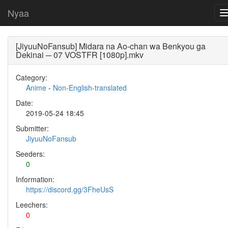
Nyaa
[JiyuuNoFansub] Midara na Ao-chan wa Benkyou ga
Dekinai ─ 07 VOSTFR [1080p].mkv
Category:
Anime
-
Non-English-translated
Date:
2019-05-24 18:45
Submitter:
JiyuuNoFansub
Seeders:
0
Information:
https://discord.gg/3FheUsS
Leechers:
0