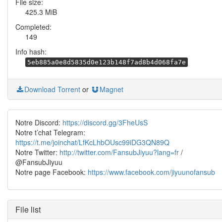
File size:
425.3 MiB
Completed:
149
Info hash:
5eb885a0e8d5835d0e123b148f7ad8b4d068fa7e
Download Torrent
or
Magnet
Notre Discord:
https://discord.gg/3FheUsS
Notre t’chat Telegram:
https://t.me/joinchat/LfKcLhbOUsc99iDG3QN89Q
Notre Twitter:
http://twitter.com/FansubJiyuu?lang=fr
/
@FansubJiyuu
Notre page Facebook:
https://www.facebook.com/jiyuunofansub
File list