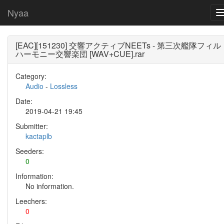
Nyaa
[EAC][151230] 交響アクティブNEETs - 第三次艦隊フィル
ハーモニー交響楽団 [WAV+CUE].rar
Category:
Audio
-
Lossless
Date:
2019-04-21 19:45
Submitter:
kactaplb
Seeders:
0
Information:
No information.
Leechers:
0