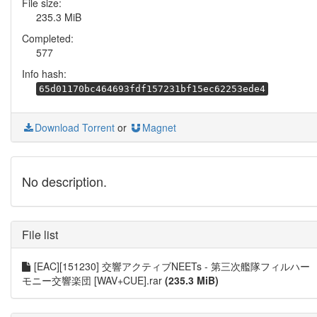
File size:
235.3 MiB
Completed:
577
Info hash:
65d01170bc464693fdf157231bf15ec62253ede4
Download Torrent
or
Magnet
No description.
File list
[EAC][151230] 交響アクティブNEETs - 第三次艦隊フィルハー
モニー交響楽団 [WAV+CUE].rar
(235.3 MiB)