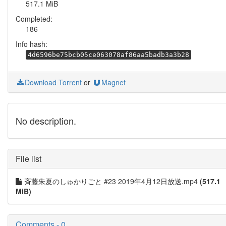
517.1 MiB
Completed:
186
Info hash:
4d6596be75bcb05ce063078af86aa5badb3a3b28
Download Torrent
or
Magnet
No description.
File list
斉藤朱夏のしゅかりごと #23 2019年4月12日放送.mp4
(517.1
MiB)
Comments - 0