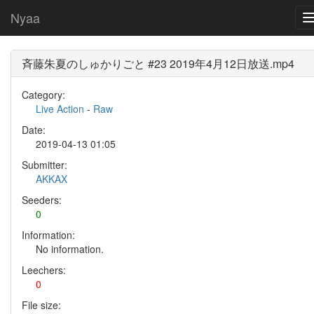
Nyaa
斉藤朱夏のしゅかりごと #23 2019年4月12日放送.mp4
Category:
Live Action
-
Raw
Date:
2019-04-13 01:05
Submitter:
AKKAX
Seeders:
0
Information:
No information.
Leechers:
0
File size: