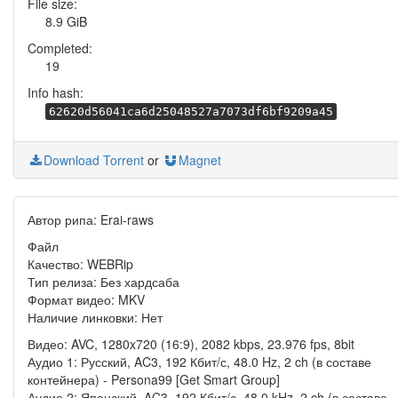
File size:
8.9 GiB
Completed:
19
Info hash:
62620d56041ca6d25048527a7073df6bf9209a45
Download Torrent
or
Magnet
Автор рипа: Erai-raws
Файл
Качество: WEBRip
Тип релиза: Без хардсаба
Формат видео: MKV
Наличие линковки: Нет
Видео: AVC, 1280x720 (16:9), 2082 kbps, 23.976 fps, 8bit
Аудио 1: Русский, AC3, 192 Кбит/с, 48.0 Hz, 2 ch (в составе
контейнера) - Persona99 [Get Smart Group]
Аудио 2: Японский, AC3, 192 Кбит/с, 48.0 kHz, 2 ch (в составе