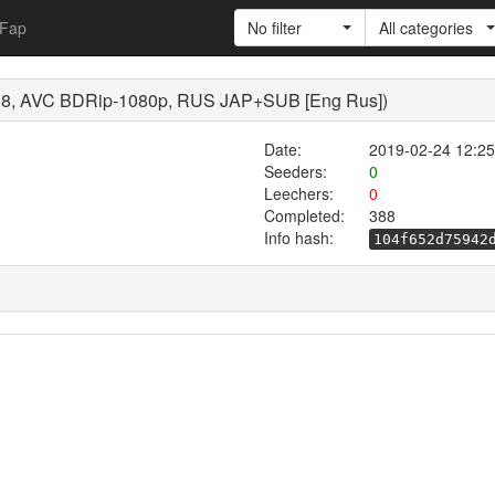
Fap
No filter
All categories
2018, AVC BDRip-1080p, RUS JAP+SUB [Eng Rus])
Date:
2019-02-24 12:25
Seeders:
0
Leechers:
0
Completed:
388
Info hash:
104f652d75942