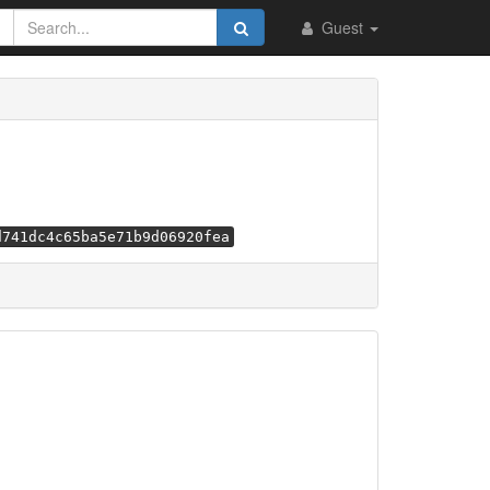
Guest
d741dc4c65ba5e71b9d06920fea