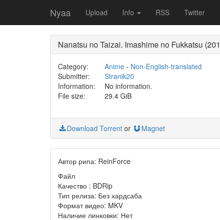
Nyaa
Upload
Info
RSS
Twitter
Nanatsu no Taizai. Imashime no Fukkatsu (
Category:
Anime
-
Non-English-translated
Submitter:
Stranik20
Information:
No information.
File size:
29.4 GiB
Download Torrent
or
Magnet
Автор рипа: ReinForce
Файл
Качество : BDRip
Тип релиза: Без хардсаба
Формат видео: MKV
Наличие линковки: Нет