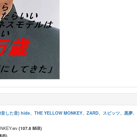
た音) hide、THE YELLOW MONKEY、ZARD、スピッツ、黒
NKEY.wv
(107.8 MiB)
MiB)