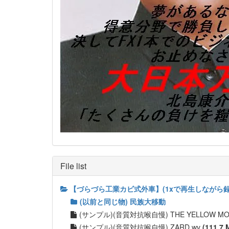
File list
【づらづら工業カビ式外車】(1xで再生しながら録音し
(以前と同じ物) 民族大移動
(サンプル)(音質対抗喉自慢) THE YELLOW MO
(サンプル)(音質対抗喉自慢) ZARD.wv
(111.7 