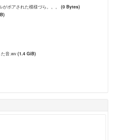
ファイルがポアされた模様づら。。。
(0 Bytes)
iB)
録音した音.wv
(1.4 GiB)