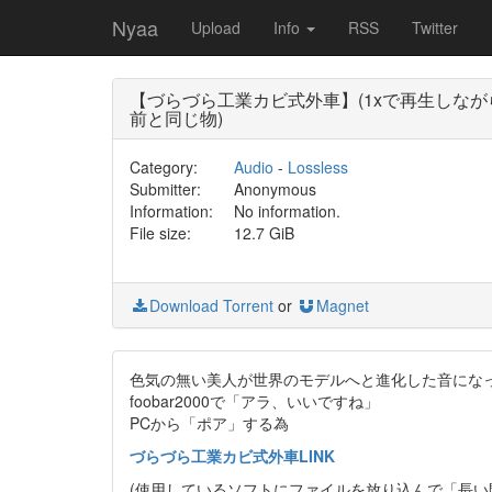
Nyaa
Upload
Info
RSS
Twitter
【づらづら工業カビ式外車】(1xで再生しながら録
前と同じ物)
Category:
Audio
-
Lossless
Submitter:
Anonymous
Information:
No information.
File size:
12.7 GiB
Download Torrent
or
Magnet
色気の無い美人が世界のモデルへと進化した音にな
foobar2000で「アラ、いいですね」
PCから「ポア」する為
づらづら工業カビ式外車LINK
(使用しているソフトにファイルを放り込んで「長い