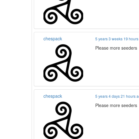
chespack
5 years 3 weeks 19 hours
Please more seeders
chespack
5 years 4 days 21 hours 
Please more seeders