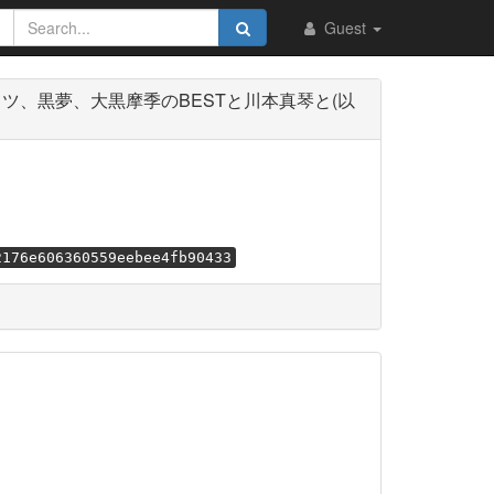
Guest
スピッツ、黒夢、大黒摩季のBESTと川本真琴と(以
2176e606360559eebee4fb90433