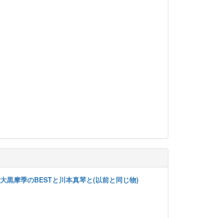
夢、大黒摩季のBESTと川本真琴と(以前と同じ物)