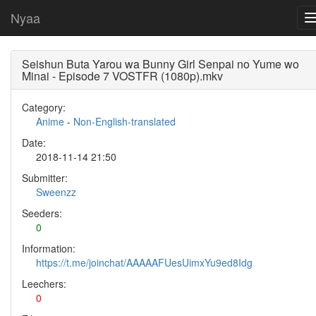
Nyaa
Seishun Buta Yarou wa Bunny Girl Senpai no Yume wo
Minai - Episode 7 VOSTFR (1080p).mkv
Category:
Anime
-
Non-English-translated
Date:
2018-11-14 21:50
Submitter:
Sweenzz
Seeders:
0
Information:
https://t.me/joinchat/AAAAAFUesUimxYu9ed8Idg
Leechers:
0