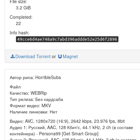
File size:
3.2 GiB
Completed:
22
Info hash:
49cce6d4ae748a9c7abd396addde52e25d6f2896
Download Torrent
or
Magnet
Автор рипа: HorribleSubs
Файл
Качество: WEBRip
Тип релиза: Без хардсаба
Формат видео: MKV
Наличие линковки: Нет
Видео: AVC, 1280x720 (16:9), 2642 kbps, 23.976 fps, 8bit
Аудио 1: Русский, AAC, 128 Кбит/с, 44.1 kHz, 2 ch (в составе
контейнера) - Persona99 [Get Smart Group]
Аудио 2: Японский, AAC, 128 Кбит/с, 44.1 kHz, 2 ch (в составе