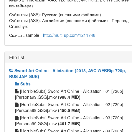
контейнера)
Субтитры (ASS): Русские (внешними файлами)
Субтитры (ASS): Английские (внешними файлами) - Перевод:
Crunchyroll
Скачать sample -
http://multi-up.com/1211748
File list
Sword Art Online - Alicization (2018, AVC WEBRip-720p,
RUS JAP+SUB)
Subs
[HorribleSubs] Sword Art Online - Alicization - 01 [720p]
[Persona99.GSG].mkv
(988.4 MiB)
[HorribleSubs] Sword Art Online - Alicization - 02 [720p]
[Persona99.GSG].mkv
(450.5 MiB)
[HorribleSubs] Sword Art Online - Alicization - 03 [720p]
[Persona99.GSG].mkv
(461.7 MiB)
[HorribleSubs] Sword Art Online - Alicization - 04 [720p]