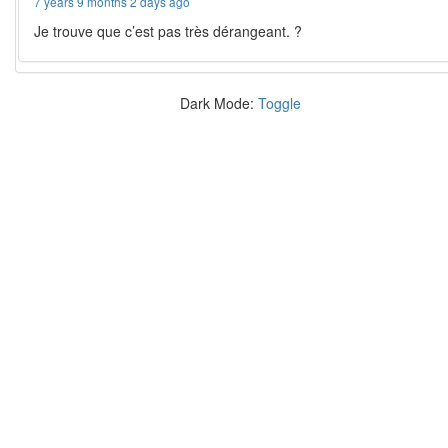
7 years 9 months 2 days ago
Je trouve que c’est pas très dérangeant. ?
Dark Mode:
Toggle