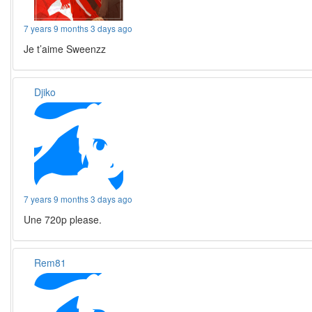
7 years 9 months 3 days ago
Je t’aime Sweenzz
Djiko
7 years 9 months 3 days ago
Une 720p please.
Rem81