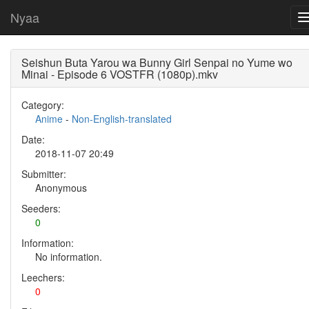
Nyaa
Seishun Buta Yarou wa Bunny Girl Senpai no Yume wo
Minai - Episode 6 VOSTFR (1080p).mkv
Category:
Anime
-
Non-English-translated
Date:
2018-11-07 20:49
Submitter:
Anonymous
Seeders:
0
Information:
No information.
Leechers:
0