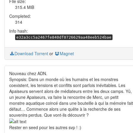
File size:
315.4 MiB
Completed:
314
Info hash:
e32a3cc5a2467fe840df0726629aa48eeb524bae
Download Torrent
or
Magnet
Nouveau chez ADN.
Synopsis: Dans un monde où les humains et les monstres
coexistent, les tensions et conflits sont parfois inévitables. Les
Apaiseurs servent alors de médiateurs entre les deux camps. Yû,
un jeune Apaiseurs, va faire la rencontre de Merc, un petit
monstre aquatique coincé dans une bouteille à qui la mémoire fait
défaut… Commence alors une quête à la recherche de ses
souvenirs perdus. Que vont-ils découvrir ?
Rester en seed pour les autres svp ! :)