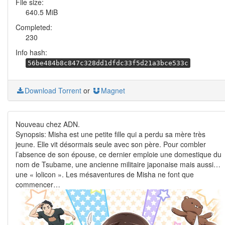
File size:
640.5 MiB
Completed:
230
Info hash:
56be484b8c847c328dd1dfdc33f5d21a3bce533c
Download Torrent
or
Magnet
Nouveau chez ADN.
Synopsis: Misha est une petite fille qui a perdu sa mère très
jeune. Elle vit désormais seule avec son père. Pour combler
l’absence de son épouse, ce dernier emploie une domestique du
nom de Tsubame, une ancienne militaire japonaise mais aussi…
une « lolicon ». Les mésaventures de Misha ne font que
commencer…