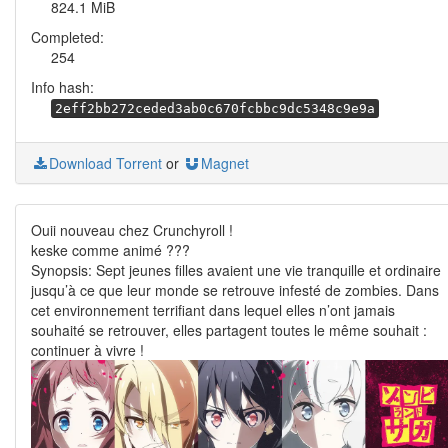
824.1 MiB
Completed:
254
Info hash:
2eff2bb272ceded3ab0c670fcbbc9dc5348c9e9a
Download Torrent
or
Magnet
Ouii nouveau chez Crunchyroll !
keske comme animé ???
Synopsis: Sept jeunes filles avaient une vie tranquille et ordinaire
jusqu’à ce que leur monde se retrouve infesté de zombies. Dans
cet environnement terrifiant dans lequel elles n’ont jamais
souhaité se retrouver, elles partagent toutes le même souhait :
continuer à vivre !