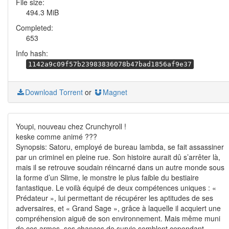
File size:
494.3 MiB
Completed:
653
Info hash:
1142a9c09f57b23983836078b47bad1856af9e37
Download Torrent
or
Magnet
Youpi, nouveau chez Crunchyroll !
keske comme animé ???
Synopsis: Satoru, employé de bureau lambda, se fait assassiner
par un criminel en pleine rue. Son histoire aurait dû s’arrêter là,
mais il se retrouve soudain réincarné dans un autre monde sous
la forme d’un Slime, le monstre le plus faible du bestiaire
fantastique. Le voilà équipé de deux compétences uniques : «
Prédateur », lui permettant de récupérer les aptitudes de ses
adversaires, et « Grand Sage », grâce à laquelle il acquiert une
compréhension aiguë de son environnement. Mais même muni
de ces armes, ses chances de survie semblent cependant