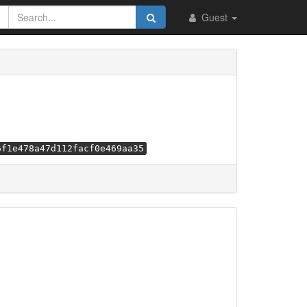
Guest
6f1e478a47d112facf0e469aa35