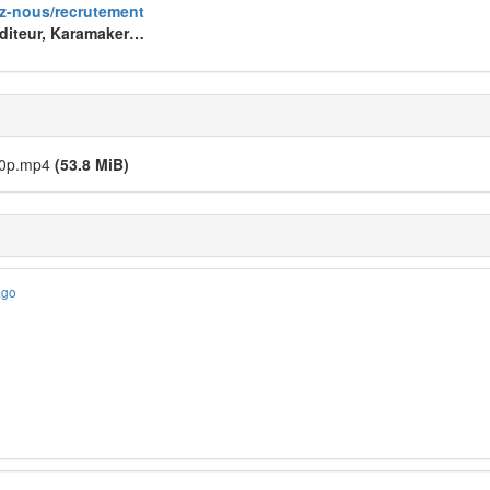
ez-nous/recrutement
Éditeur, Karamaker…
080p.mp4
(53.8 MiB)
ago