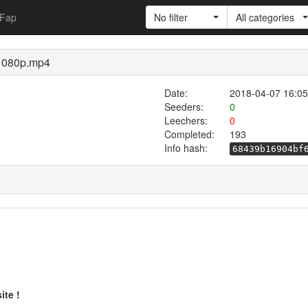
Fap
No filter
All categories
 1080p.mp4
Date:
2018-04-07 16:05
Seeders:
0
Leechers:
0
Completed:
193
Info hash:
68439b16904bf
ite !