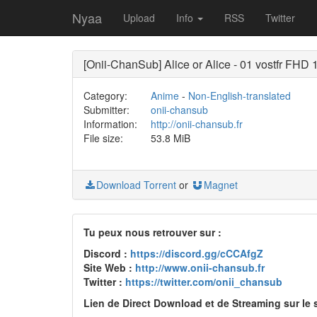
Nyaa
Upload
Info
RSS
Twitter
[Onii-ChanSub] Alice or Alice - 01 vostfr FHD
Category:
Anime
-
Non-English-translated
Submitter:
onii-chansub
Information:
http://onii-chansub.fr
File size:
53.8 MiB
Download Torrent
or
Magnet
Tu peux nous retrouver sur :
Discord :
https://discord.gg/cCCAfgZ
Site Web :
http://www.onii-chansub.fr
Twitter :
https://twitter.com/onii_chansub
Lien de Direct Download et de Streaming sur le s