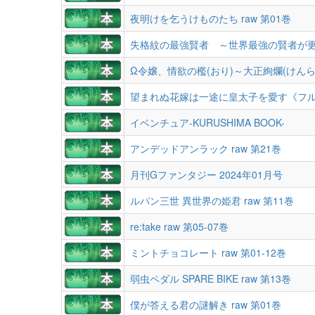
夜明けを乞うけものたち raw 第01巻
失格紋の最強賢者 ～世界最強の賢者が更
Ω令嬢、情欲の檻(おり)～大正絢爛(けんらん
望まれぬ花嫁は一途に皇太子を愛す《フルカラ
イベンチュア-KURUSHIMA BOOK-
アンデッドアンラック raw 第21巻
月刊Gファンタジー 2024年01月号
ルパン三世 異世界の姫君 raw 第11巻
re:take raw 第05-07巻
ミントチョコレート raw 第01-12巻
弱虫ペダル SPARE BIKE raw 第13巻
僕が答える君の謎解き raw 第01巻