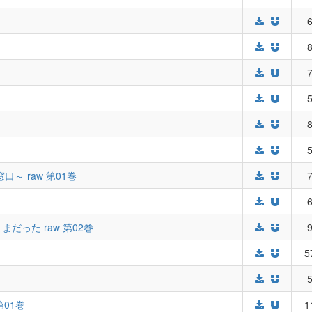
6
8
7
5
8
5
～ raw 第01巻
7
6
った raw 第02巻
9
5
5
第01巻
1