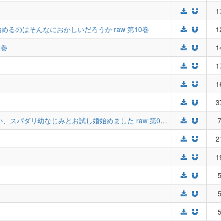
1
るのはそんなにおかしいだろうか raw 第10巻
1
2巻
1
1
1
3
お見合い相手はSSSレア!? 29歳家事手伝い、スパダリ幼なじみとお試し婚始めました raw 第03巻
7
巻
2
1
5
5
5