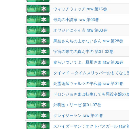
ウィッチウォッチ raw 第16巻
最高の小説家 raw 第03巻
オヤジとにゃん吉 raw 第03巻
舞妓さんちのまかないさん raw 第28巻
宇宙の果ての真ん中の 第01-02巻
食らいついてよ、旦那さま raw 第02巻
タイマド ～タイムスリッパーおもてなし窓口
死霊術師ウェルツの平和論 raw 第01巻
ドロンジョさまは転生しても悪役令嬢のままだ
外科医エリーゼ 第01-07巻
クレイジーラン raw 第01巻
スパイダーマン：オクトパスガール raw 