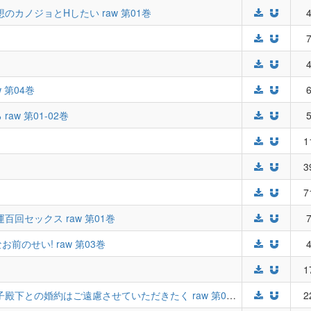
カノジョとHしたい raw 第01巻
4
7
4
 第04巻
6
w 第01-02巻
5
1
3
7
回セックス raw 第01巻
7
のせい! raw 第03巻
4
1
転生令嬢はご隠居生活を送りたい！ 王太子殿下との婚約はご遠慮させていただきたく raw 第01-03巻
2