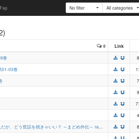
Fap
No filter
All categories
2)
Link
9巻
8
1-03巻
1
巻
7
9
巻
7
4
悪友の俺がポンコツ騎士を見てられないんだが、どう世話を焼きゃいい？ ～まどめ外伝～ raw 第03巻
8
8