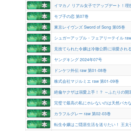
イマカノ リアル女子でアップデート！理想の
モブ子の恋 第07巻
東京レイヴンズ Sword of Song 第05巻
シュガーアップル・フェアリーテイル raw
見捨てられた令嬢は冷徹公爵に溺愛される ra
ヤングキング 2024年07号
ドンケツ外伝 raw 第01-08巻
株式会社マジルミエ raw 第01-09巻
絶倫ヤクザは溺愛上手！？ ～ふたりの開運百
完璧で最高の私にホレないのは天然バカなお前
カラフルグレー raw 第02-03巻