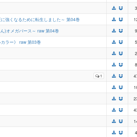
3
に強くなるために転生しました～ 第04巻
1
)オメガバース～ raw 第04巻
9
ー》 raw 第03巻
5
2
8
1
4
1
2
4
1
4