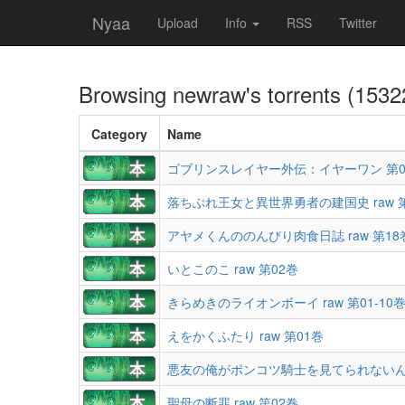
Nyaa
Upload
Info
RSS
Twitter
Browsing
newraw
's torrents (1532
Category
Name
ゴブリンスレイヤー外伝：イヤーワン 第0
落ちぶれ王女と異世界勇者の建国史 raw 第0
アヤメくんののんびり肉食日誌 raw 第18
いとこのこ raw 第02巻
きらめきのライオンボーイ raw 第01-10
えをかくふたり raw 第01巻
聖母の断罪 raw 第02巻