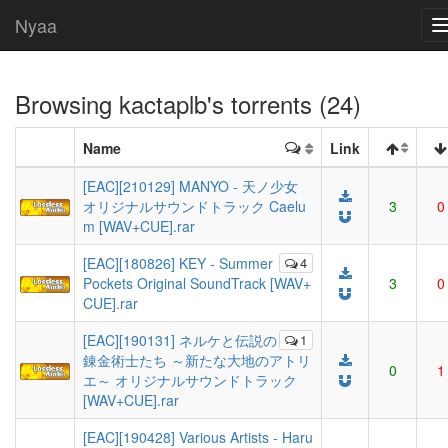
Nyaa
Browsing
kactaplb
's torrents (24)
Name
Link
[EAC][210129] MANYO - 天ノ少女
オリジナルサウンドトラック Caelu
3
0
m [WAV+CUE].rar
[EAC][180826] KEY - Summer
4
Pockets Original SoundTrack [WAV+
3
0
CUE].rar
[EAC][190131] ネルケと伝説の
1
錬金術士たち ～新たな大地のアトリ
0
1
エ～ オリジナルサウンドトラック
[WAV+CUE].rar
[EAC][190428] Various Artists - Haru