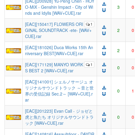
[EAC][200928] Yu-Peng Chen - HOY
O-MiX - Genshin Impact - City of Wi
3
0
nds and Idylls [WAV+CUE].rar
[EAC][150417] FLOWERS ORI
1
GINAL SOUNDTRACK -ete- [WAV+
2
0
CUE].rar
[EAC][181026] Duca Works 15th An
2
0
niversary BEST[WAV+CUE].rar
[EAC][171129] MANYO WORK
1
0
0
S BEST 2 [WAV+CUE].rar
[EAC][141001] シェルノサージュ オ
リジナルサウンドトラック ～音と世
0
1
界の受信記録 Sec.2～ [WAV+CUE].r
ar
[EAC][201223] Evan Call - ジョゼと
虎と魚たち オリジナルサウンドトラ
0
0
ック [WAV+CUE].rar
[EAC][140816] Assaultdoor - DAYDR