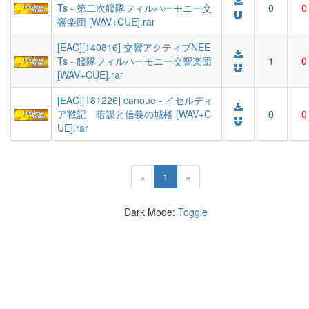
Ts - 第二次艦隊フィルハーモニー交
0
0
響楽団 [WAV+CUE].rar
[EAC][140816] 交響アクティブNEE
Ts - 艦隊フィルハーモニー交響楽団
1
0
[WAV+CUE].rar
[EAC][181226] canoue - イセルディ
ア戦記 暗謀と信義の城楼 [WAV+C
0
0
UE].rar
(current)
«
1
»
Dark Mode:
Toggle