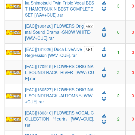
ka Shimotsuki Twin Triple Vocal BES
3
0
T HAMOTSUKIN BEST COMPLETE
SET [WAV+CUE].rar
[EAC][180420] FLOWERS Orig
2
inal Sound Drama -SNOW WHITE-
0
0
[WAV+CUE].rar
[EAC][181026] Duca LiveAlive
1
1
0
Regression [WAV+CUE].rar
[EAC][170915] FLOWERS ORIGINA
L SOUNDTRACK -HIVER- [WAV+CU
2
0
E].rar
[EAC][160527] FLOWERS ORIGINA
L SOUNDTRACK -AUTOMNE-[WAV
2
0
+CUE].rar
[EAC][180810] FLOWERS VOCAL C
OLLECTION 『fleurir』 [WAV+CUE].
2
0
rar