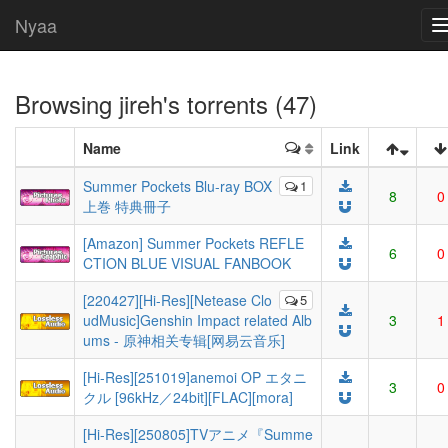
Nyaa
Browsing
jireh
's torrents (47)
Name
Link
Summer Pockets Blu-ray BOX
1
8
0
上巻 特典冊子
[Amazon] Summer Pockets REFLE
6
0
CTION BLUE VISUAL FANBOOK
[220427][Hi-Res][Netease Clo
5
udMusic]Genshin Impact related Alb
3
1
ums - 原神相关专辑[网易云音乐]
[Hi-Res][251019]anemoi OP エタニ
3
0
クル [96kHz／24bit][FLAC][mora]
[Hi-Res][250805]TVアニメ『Summe