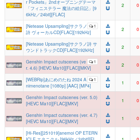
r Pockets』2ndオープニングテーマ
2
0
「フィニステラー 魔法の絵日記」[9
6kHz／24bit][FLAC]
[Netease Upsampling]サクラノ
1
2
0
詩 ヴォーカルCD[FLAC][192kHz]
[Netease Upsampling]サクラノ詩 サ
2
0
ウンドトラックCD[FLAC][192kHz]
Genshin Impact cutscenes (ve
1
2
0
r. 4.6) [HEVC Ma10][FLAC][MKV]
[WEBRip]あにめのたね 2024 A
1
1
0
nimenotane [1080p] [AAC] [MP4]
Genshin Impact cutscenes (ver. 5.0)
1
0
[HEVC Ma10][FLAC][MKV]
Genshin Impact cutscenes (ver. 4.7)
1
0
[HEVC Ma10][FLAC][MKV]
[Hi-Res][251019]anemoi OP ETERN
ICLE エタニクル [96kHz／24bit][FL
1
0