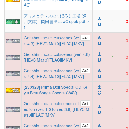
AC]
アリスとテレスのまぼろし工場 (角
川文庫) - 岡田麿里 azw3 epub pdf tx
1
0
t
Genshin Impact cutscenes (ve
3
1
0
r. 4.3) [HEVC Ma10][FLAC][MKV]
Genshin Impact cutscenes (ver. 4.8)
1
0
[HEVC Ma10][FLAC][MKV]
Genshin Impact cutscenes (ve
2
1
0
r. 4.4) [HEVC Ma10][FLAC][MKV]
[230328] Prima Doll Special CD Ke
1
0
y's Best Songs Covers (WAV)
Genshin Impact cutscenes coll
1
ection (ver. 1.0 to ver. 3.8) [HEVC M
1
0
a10][FLAC][MKV]
Genshin Impact cutscenes (ve
3
1
0