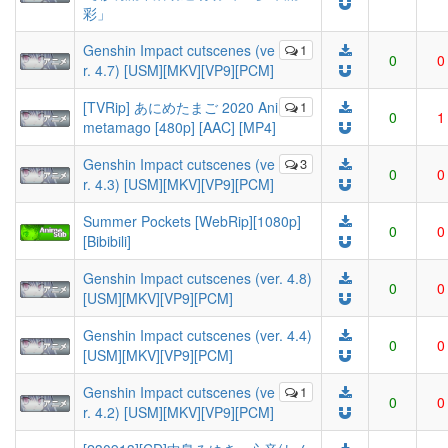
彩」
Genshin Impact cutscenes (ve
1
0
0
r. 4.7) [USM][MKV][VP9][PCM]
[TVRip] あにめたまご 2020 Ani
1
0
1
metamago [480p] [AAC] [MP4]
Genshin Impact cutscenes (ve
3
0
0
r. 4.3) [USM][MKV][VP9][PCM]
Summer Pockets [WebRip][1080p]
0
0
[Bibibili]
Genshin Impact cutscenes (ver. 4.8)
0
0
[USM][MKV][VP9][PCM]
Genshin Impact cutscenes (ver. 4.4)
0
0
[USM][MKV][VP9][PCM]
Genshin Impact cutscenes (ve
1
0
0
r. 4.2) [USM][MKV][VP9][PCM]