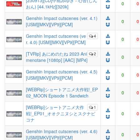
[230913][CD]中島みゆき - 心音(しん
0
0
おん) [44.1kHz][320k]
Genshin Impact cutscenes (ver. 4.1)
0
0
[USM][MKV][VP9][PCM]
Genshin Impact cutscenes (ve
4
0
0
r. 4.0) [USM][MKV][VP9][PCM]
[TVRip] あにめのたね 2023 Ani
2
0
0
menotane [1080p] [AAC] [MP4]
Genshin Impact cutscenes (ver. 4.5)
0
0
[USM][MKV][VP9][PCM]
[WEBRip]ショートアニメ大作戦!_EP
0
0
02_MOON Episode 1 Sandwich
[WEBRip]ショートアニメ大作
1
戦!_EP01_オオクニヌシとスクナビ
0
0
コナ
Genshin Impact cutscenes (ver. 4.6)
0
0
[USM][MKV][VP9][PCM]