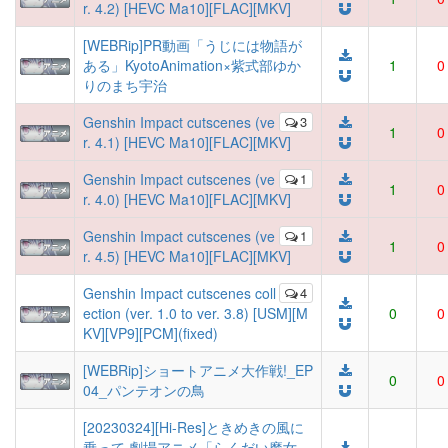
r. 4.2) [HEVC Ma10][FLAC][MKV]
[WEBRip]PR動画「うじには物語が
ある」KyotoAnimation×紫式部ゆか
1
0
りのまち宇治
Genshin Impact cutscenes (ve
3
1
0
r. 4.1) [HEVC Ma10][FLAC][MKV]
Genshin Impact cutscenes (ve
1
1
0
r. 4.0) [HEVC Ma10][FLAC][MKV]
Genshin Impact cutscenes (ve
1
1
0
r. 4.5) [HEVC Ma10][FLAC][MKV]
Genshin Impact cutscenes coll
4
ection (ver. 1.0 to ver. 3.8) [USM][M
0
0
KV][VP9][PCM](fixed)
[WEBRip]ショートアニメ大作戦!_EP
0
0
04_パンテオンの鳥
[20230324][Hi-Res]ときめきの風に
乗って 劇場アニメ「らくだい魔女