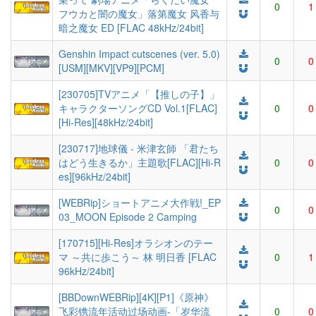
0
1
フウカと闇の魔女」落第魔女 风香与
暗之魔女 ED [FLAC 48kHz/24bit]
Genshin Impact cutscenes (ver. 5.0)
0
0
[USM][MKV][VP9][PCM]
[230705]TVアニメ「【推しの子】」
キャラクターソングCD Vol.1[FLAC]
0
0
[Hi-Res][48kHz/24bit]
[230717]地球儀 - 米津玄師 「君たち
はどう生きるか」主題歌[FLAC][Hi-R
0
0
es][96kHz/24bit]
[WEBRip]ショートアニメ大作戦!_EP
0
0
03_MOON Episode 2 Camping
[170715][Hi-Res]オラシオンのテー
マ ～共に歩こう～ 林 明日香 [FLAC
0
1
96kHz/24bit]
[BBDownWEBRip][4K][P1]《原神》
飞彩镌流年活动过场动画-「岁华流
0
0