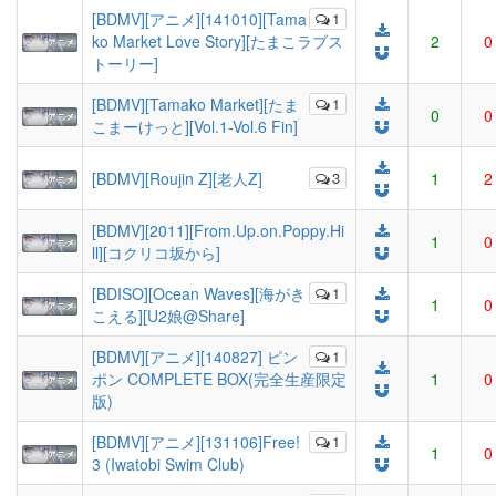
[BDMV][アニメ][141010][Tama
1
ko Market Love Story][たまこラブス
2
0
トーリー]
[BDMV][Tamako Market][たま
1
0
0
こまーけっと][Vol.1-Vol.6 Fin]
[BDMV][Roujin Z][老人Z]
3
1
2
[BDMV][2011][From.Up.on.Poppy.Hi
1
0
ll][コクリコ坂から]
[BDISO][Ocean Waves][海がき
1
1
0
こえる][U2娘@Share]
[BDMV][アニメ][140827] ピン
1
ポン COMPLETE BOX(完全生産限定
1
0
版)
[BDMV][アニメ][131106]Free!
1
1
0
3 (Iwatobi Swim Club)