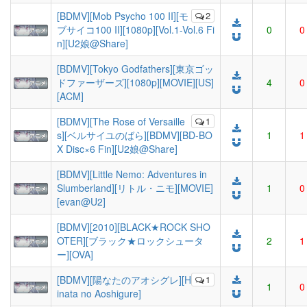
[BDMV][Mob Psycho 100 II][モ
2
ブサイコ100 II][1080p][Vol.1-Vol.6 Fi
0
0
n][U2娘@Share]
[BDMV][Tokyo Godfathers][東京ゴッ
ドファーザーズ][1080p][MOVIE][US]
4
0
[ACM]
[BDMV][The Rose of Versaille
1
s][ベルサイユのばら][BDMV][BD-BO
1
1
X Disc×6 Fin][U2娘@Share]
[BDMV][Little Nemo: Adventures in
Slumberland][リトル・ニモ][MOVIE]
1
0
[evan@U2]
[BDMV][2010][BLACK★ROCK SHO
OTER][ブラック★ロックシュータ
2
1
ー][OVA]
[BDMV][陽なたのアオシグレ][H
1
1
0
inata no Aoshigure]