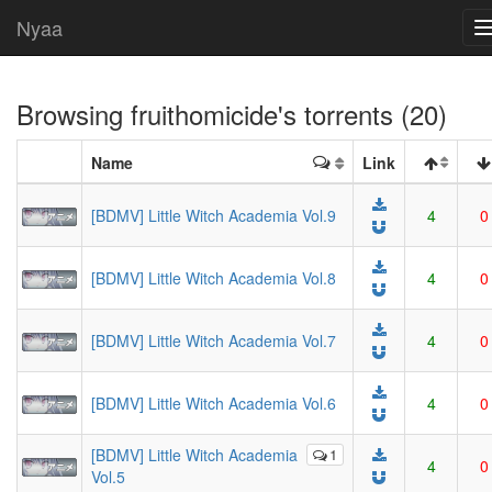
Nyaa
Browsing
fruithomicide
's torrents (20)
Name
Link
[BDMV] Little Witch Academia Vol.9
4
0
[BDMV] Little Witch Academia Vol.8
4
0
[BDMV] Little Witch Academia Vol.7
4
0
[BDMV] Little Witch Academia Vol.6
4
0
[BDMV] Little Witch Academia
1
4
0
Vol.5