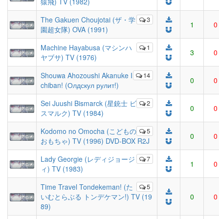
猿飛) TV (1982)
The Gakuen Choujotai (ザ・学
3
1
0
園超女隊) OVA (1991)
Machine Hayabusa (マシンハ
1
3
0
ヤブサ) TV (1976)
Shouwa Ahozoushi Akanuke I
14
0
0
chiban! (Олдскул рулит!)
Sei Juushi Bismarck (星銃士 ビ
2
0
0
スマルク) TV (1984)
Kodomo no Omocha (こどもの
5
0
0
おもちゃ) TV (1996) DVD-BOX R2J
Lady Georgie (レディジョージ
7
1
0
ィ) TV (1983)
Time Travel Tondekeman! (た
5
いむとらぶる トンデケマン!) TV (19
0
0
89)