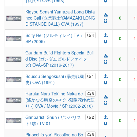
れない!) OVA (1993)
Kigyou Senshi Yamazaki Long Dista
nce Call (企業戦士YAMAZAKI LONG
0
1
DISTANCE CALL) OVA (1997)
Solty Rei (ソルティレイ) TV +
4
0
1
SP (2005)
Gundam Build Fighters Special Buil
d Disc (ガンダムビルドファイター
0
1
ズ) OVA+SP (2016-2017)
Bousou Sengokushi (暴走戦國
1
0
1
史) OVA (1991)
Haruka Naru Toki no Naka de
6
(遙かなる時空の中で ~紫陽花ゆめ語
0
1
り~) OVA / Movie / SP (2002-2010)
Ganbarist! Shun (ガンバリス
2
0
1
ト! 駿) TV 01
Pinocchio yori Piccolino no Bo
6