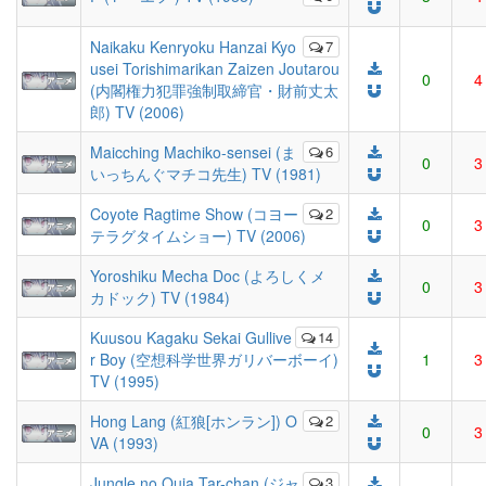
Naikaku Kenryoku Hanzai Kyo
7
usei Torishimarikan Zaizen Joutarou
0
4
(内閣権力犯罪強制取締官・財前丈太
郎) TV (2006)
Maicching Machiko-sensei (ま
6
0
3
いっちんぐマチコ先生) TV (1981)
Coyote Ragtime Show (コヨー
2
0
3
テラグタイムショー) TV (2006)
Yoroshiku Mecha Doc (よろしくメ
0
3
カドック) TV (1984)
Kuusou Kagaku Sekai Gullive
14
r Boy (空想科学世界ガリバーボーイ)
1
3
TV (1995)
Hong Lang (紅狼[ホンラン]) O
2
0
3
VA (1993)
Jungle no Ouja Tar-chan (ジャ
3