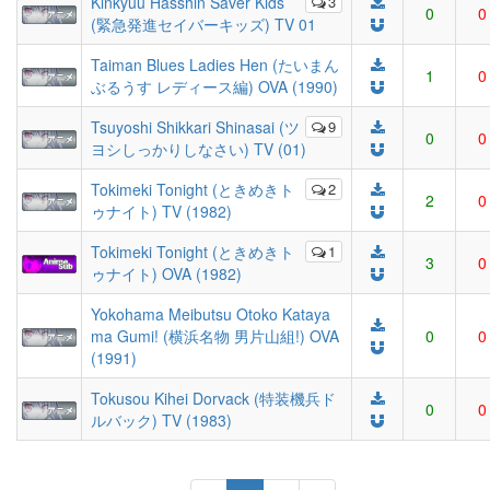
Kinkyuu Hasshin Saver Kids
3
0
0
(緊急発進セイバーキッズ) TV 01
Taiman Blues Ladies Hen (たいまん
1
0
ぶるうす レディース編) OVA (1990)
Tsuyoshi Shikkari Shinasai (ツ
9
0
0
ヨシしっかりしなさい) TV (01)
Tokimeki Tonight (ときめきト
2
2
0
ゥナイト) TV (1982)
Tokimeki Tonight (ときめきト
1
3
0
ゥナイト) OVA (1982)
Yokohama Meibutsu Otoko Kataya
ma Gumi! (横浜名物 男片山組!) OVA
0
0
(1991)
Tokusou Kihei Dorvack (特装機兵ド
0
0
ルバック) TV (1983)