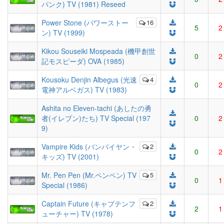
パンク) TV (1981) Reseed
Power Stone (パワーストー
16
5
2
ン) TV (1999)
Kikou Souseiki Mospeada (機甲創世
0
2
記モスピーダ) OVA (1985)
Kousoku Denjin Albegus (光速
4
0
2
電神アルベガス) TV (1983)
Ashita no Eleven-tachi (あしたの勇
者(イレブン)たち) TV Special (197
0
2
9)
Vampire Kids (バンパイヤン・
2
0
2
キッズ) TV (2001)
Mr. Pen Pen (Mr.ペンペン) TV
5
0
1
Special (1986)
Captain Future (キャプテンフ
2
2
1
ューチャー) TV (1978)