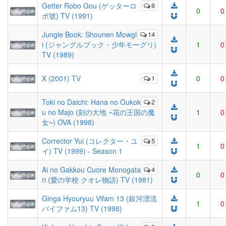
Getter Robo Gou (ゲッターロ
8
0
0
ボ號) TV (1991)
Jungle Book: Shounen Mowgl
14
i (ジャングルブック・少年モーグリ)
1
0
TV (1989)
X (2001) TV
1
0
0
Toki no Daichi: Hana no Oukok
2
u no Majo (刻の大地 ~花の王国の魔
1
0
女~) OVA (1998)
Corrector Yui (コレクター・ユ
5
1
0
イ) TV (1999) - Season 1
Ai no Gakkou Cuore Monogata
4
0
0
ri (愛の学校 クオレ物語) TV (1981)
Ginga Hyouryuu Vifam 13 (銀河漂流
1
0
バイファム13) TV (1998)