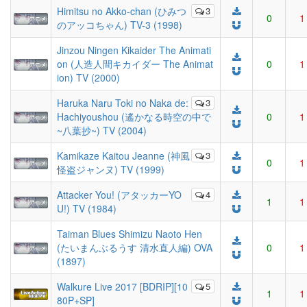
Himitsu no Akko-chan (ひみつ
3
0
1
のアッコちゃん) TV-3 (1998)
Jinzou Ningen Kikaider The Animati
on (人造人間キカイダー The Animat
0
1
ion) TV (2000)
Haruka Naru Toki no Naka de:
3
Hachiyoushou (遙かなる時空の中で
0
1
~八葉抄~) TV (2004)
Kamikaze Kaitou Jeanne (神風
3
0
1
怪盗ジャンヌ) TV (1999)
Attacker You! (アタッカーYO
4
1
1
U!) TV (1984)
Taiman Blues Shimizu Naoto Hen
(たいまんぶるうす 清水直人編) OVA
0
1
(1897)
Walkure Live 2017 [BDRIP][10
5
1
1
80P+SP]