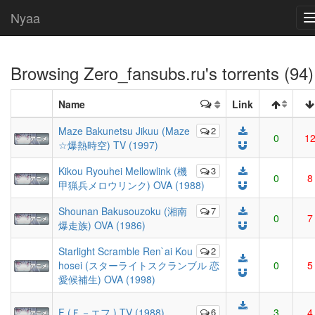
Nyaa
Browsing
Zero_fansubs.ru
's torrents (94)
Name
Link
Maze Bakunetsu Jikuu (Maze
2
0
1
☆爆熱時空) TV (1997)
Kikou Ryouhei Mellowlink (機
3
0
8
甲猟兵メロウリンク) OVA (1988)
Shounan Bakusouzoku (湘南
7
0
7
爆走族) OVA (1986)
Starlight Scramble Ren`ai Kou
2
hosei (スターライトスクランブル 恋
0
5
愛候補生) OVA (1998)
F (Ｆ－エフ ) TV (1988)
6
3
4