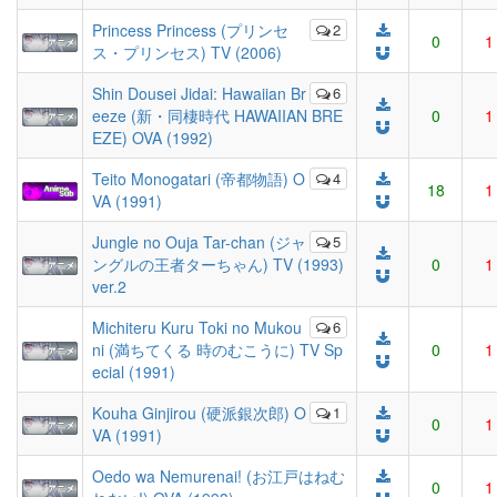
Princess Princess (プリンセ
2
0
1
ス・プリンセス) TV (2006)
Shin Dousei Jidai: Hawaiian Br
6
eeze (新・同棲時代 HAWAIIAN BRE
0
1
EZE) OVA (1992)
Teito Monogatari (帝都物語) O
4
18
1
VA (1991)
Jungle no Ouja Tar-chan (ジャ
5
ングルの王者ターちゃん) TV (1993)
0
1
ver.2
Michiteru Kuru Toki no Mukou
6
ni (満ちてくる 時のむこうに) TV Sp
0
1
ecial (1991)
Kouha Ginjirou (硬派銀次郎) O
1
0
1
VA (1991)
Oedo wa Nemurenai! (お江戸はねむ
0
1