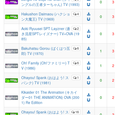
0
3
ングルの王者ターちゃん) TV (1993)
Hakushon Daimaou (ハクショ
4
0
3
ン大魔王) TV (1969)
Aoki Ryuusei SPT Layzner (蒼
2
き流星SPTレイズナー) TV+OVA (19
0
3
85)
Bakuhatsu Gorou (ばくはつ五
6
1
3
郎) TV (1970)
Oh! Family (Oh!ファミリー) T
6
1
2
V (1986)
Ohayou! Spank (おはよう! ス
1
0
2
パンク) TV (1981)
Kikaider 01 The Animation (キカイ
ダー01 THE ANIMATION) OVA (200
0
2
1) Re Edition
Ohayou! Spank (おはよう! ス
16
0
2