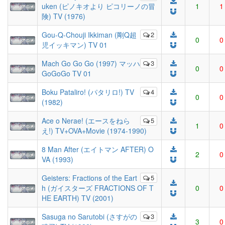
uken (ピノキオより ピコリーノの冒
1
1
険) TV (1976)
Gou-Q-Chouji Ikkiman (剛Q超
2
0
0
児イッキマン) TV 01
Mach Go Go Go (1997) マッハ
3
0
0
GoGoGo TV 01
Boku Pataliro! (パタリロ!) TV
4
0
0
(1982)
Ace o Nerae! (エースをねら
5
1
0
え!) TV+OVA+Movie (1974-1990)
8 Man After (エイトマン AFTER) O
2
0
VA (1993)
Geisters: Fractions of the Eart
5
h (ガイスターズ FRACTIONS OF T
0
0
HE EARTH) TV (2001)
Sasuga no Sarutobi (さすがの
3
3
0