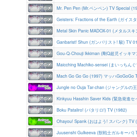
Mr. Pen Pen (Mr.ペンペン) TV Special (1
Geisters: Fractions of the Earth (ガ
Metal Skin Panic MADOX-01 (メタルス
Ganbarist! Shun (ガンバリスト! 駿) TV 0
Gou-Q-Chouji Ikkiman (剛Q超児イッキマン
Maicching Machiko-sensei (まいっちん
Mach Go Go Go (1997) マッハGoGoGo T
Jungle no Ouja Tar-chan (ジャングル
Kinkyuu Hasshin Saver Kids (緊急発
Boku Pataliro! (パタリロ!) TV (1982)
Ohayou! Spank (おはよう! スパンク) TV (
Juusenshi Gulkeeva (獣戦士ガルキーバ) T