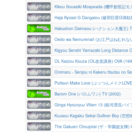
Kikou Souseiki Mospeada (機甲創世記モ
Haja Kyosei G Dangaiou (破邪巨星G弾
Hakushon Daimaou (ハクション大魔王) TV
Oedo wa Nemurenai! (お江戸はねむれない!)
OL Kaizou Kouza (OL改造講座) OVA (199
Onimaru - Senjou ni Kakeru Itsuts
Puttsun Make Love (ぷッつんメイクLOVE)
Barom One (バロムワン) TV (2002)
Ginga Hyouryuu Vifam 13 (銀河漂流バイ
Kuusou Kagaku Sekai Gulliver Bo
The Gakuen Choujotai (ザ・学園超女隊) O