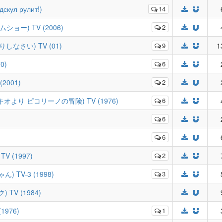
дскул рулит!)
14
ムショー) TV (2006)
2
っかりしなさい) TV (01)
9
1
0)
6
2001)
2
en (ピノキオより ピコリーノの冒険) TV (1976)
6
6
6
TV (1997)
2
ん) TV-3 (1998)
3
 TV (1984)
1976)
1