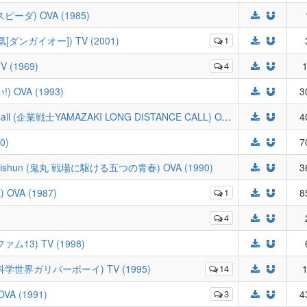
スピーダ) OVA (1985)
劾凰[ダンガイオー]) TV (2001)
1
 (1969)
4
1
 OVA (1993)
3
Kigyou Senshi Yamazaki Long Distance Call (企業戦士YAMAZAKI LONG DISTANCE CALL) OVA (1997)
4
0)
7
u no Seishun (鬼丸 戦場に駆ける五つの青春) OVA (1990)
3
 OVA (1987)
1
8
4
ファム13) TV (1998)
y (空想科学世界ガリバーボーイ) TV (1995)
14
1
VA (1991)
3
4