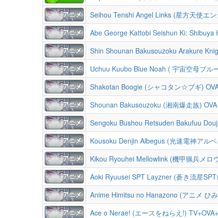
Seihou Tenshi Angel Links (星方天使
Abe George Kattobi Seishun Ki: Shibuya H
Shin Shounan Bakusouzoku Arakure
Uchuu Kuubo Blue Noah ( 宇宙空母ブルー
Shakotan Boogie (シャコタン☆ブギ) OVA
Shounan Bakusouzoku (湘南爆走族) OVA 
Sengoku Bushou Retsuden Bakufuu Douji 
Kousoku Denjin Albegus (光速電神アルベ
Kikou Ryouhei Mellowlink (機甲猟兵メロ
Aoki Ryuusei SPT Layzner (蒼き流星S
Anime Himitsu no Hanazono (アニメ ひ
Ace o Nerae! (エースをねらえ!) TV+OVA+M