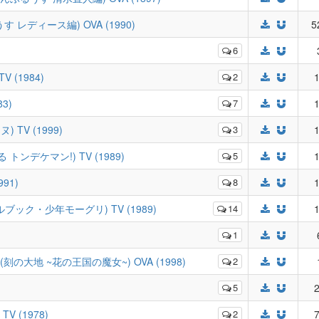
るうす レディース編) OVA (1990)
5
6
V (1984)
2
1
83)
7
1
) TV (1999)
3
1
ぶる トンデケマン!) TV (1989)
5
1
991)
8
1
ジャングルブック・少年モーグリ) TV (1989)
14
1
1
 Majo (刻の大地 ~花の王国の魔女~) OVA (1998)
2
5
2
V (1978)
2
7