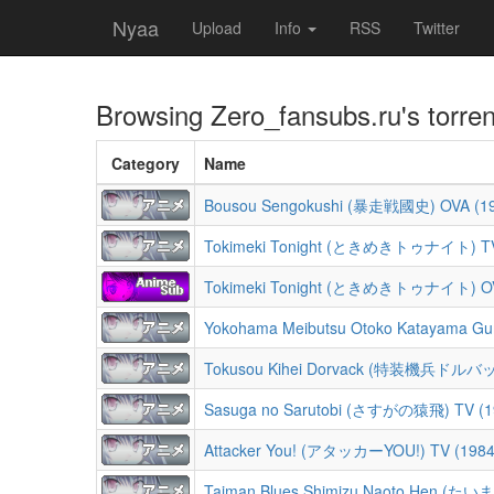
Nyaa
Upload
Info
RSS
Twitter
Browsing
Zero_fansubs.ru
's torre
Category
Name
Bousou Sengokushi (暴走戦國史) OVA (1
Tokimeki Tonight (ときめきトゥナイト) TV
Tokimeki Tonight (ときめきトゥナイト) OV
Yokohama Meibutsu Otoko Katayama 
Tokusou Kihei Dorvack (特装機兵ドルバック
Sasuga no Sarutobi (さすがの猿飛) TV (1
Attacker You! (アタッカーYOU!) TV (1984
Taiman Blues Shimizu Naoto Hen 