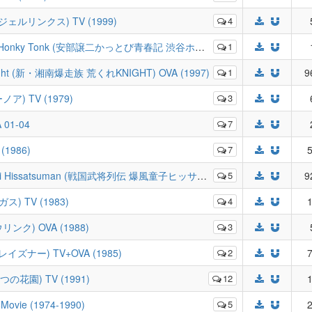
エンジェルリンクス) TV (1999)
4
onky Tonk (安部譲二かっとび青春記 渋谷ホンキィトンク) OVA (1988)
1
 Knight (新・湘南爆走族 荒くれKNIGHT) OVA (1997)
1
9
ノア) TV (1979)
3
 01-04
7
(1986)
7
5
Hissatsuman (戦国武将列伝 爆風童子ヒッサツマン) OVA (1990)
5
9
ガス) TV (1983)
4
1
ウリンク) OVA (1988)
3
PTレイズナー) TV+OVA (1985)
2
7
みつの花園) TV (1991)
12
1
ovie (1974-1990)
5
2