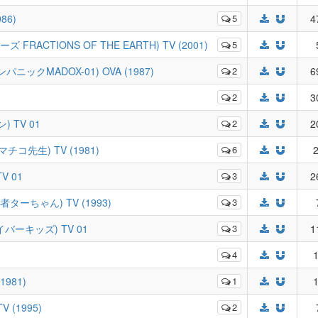
986)
5
4
イスターズ FRACTIONS OF THE EARTH) TV (2001)
5
キンパニックMADOX-01) OVA (1987)
2
6
1
2
3
) TV 01
2
2
ぐマチコ先生) TV (1981)
6
2
V 01
3
2
の王者ターちゃん) TV (1993)
3
進セイバーキッズ) TV 01
3
1
4
1
1981)
1
1
V (1995)
2