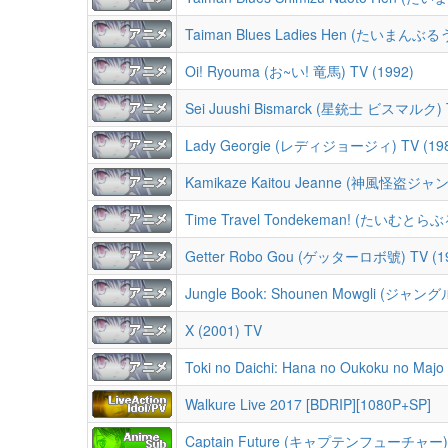
Taiman Blues Ladies Hen (たいまんぶ
Oi! Ryouma (お~い! 竜馬) TV (1992)
Sei Juushi Bismarck (星銃士 ビスマルク) T
Lady Georgie (レディジョージィ) TV (19
Kamikaze Kaitou Jeanne (神風怪盗ジャンヌ
Time Travel Tondekeman! (たいむとら
Getter Robo Gou (ゲッターロボ號) TV (1
Jungle Book: Shounen Mowgli (
X (2001) TV
Toki no Daichi: Hana no Oukoku no
Walkure Live 2017 [BDRIP][1080P+SP]
Captain Future (キャプテンフューチャー) T