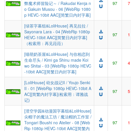
弊魔术师冒险记～ / Rakudai Kenja n
97
7
o Gakuin Musou - 06 [WebRip 1080
p HEVC-10bit AAC][简繁日内封字幕]
[绿茶字幕组&LoliHouse] 再见拉拉 /
Sayonara Lara - 04 [WebRip 1080p
97
1
HEVC-10bit AAC][简繁日内封字幕]
（检索用：再见菈菈）
[喵萌奶茶屋&LoliHouse] 与你相恋到
生命尽头 / Kimi ga Shinu made Koi
97
4
wo Shitai - 03 [WebRip 1080p HEVC
-10bit AAC][简繁日内封字幕]
[LoliHouse] 幼女战记II / Youjo Senki
II - 01 [WebRip 1080p HEVC-10bit A
97
5
AC][简繁内封字幕](检索用：谭雅战
记)
[澄空学园&动漫国字幕组&LoliHouse]
尖帽子的魔法工坊 / 魔法帽的工作室 /
Tongari Boushi no Atelier - 08 [Web
97
1
Rip 1080p HEVC-10bit AAC][简繁内