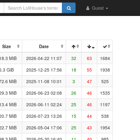
Guest
Size
Date
18.3 MiB
2026-04-22 11:07
32
63
1684
6.3 GiB
2025-12-25 17:56
18
55
1938
72.6 MiB
2025-11-08 10:01
3
47
525
29.3 MiB
2026-06-23 02:08
26
46
1535
13.4 MiB
2026-06-11 02:24
25
46
1197
20.7 MiB
2026-07-23 13:26
15
44
538
22.7 MiB
2026-05-04 17:06
25
43
1954
98.3 MiB
2026-05-30 16:40
11
40
985