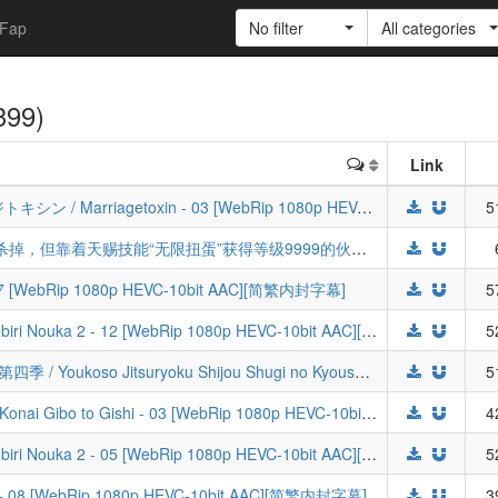
Fap
No filter
All categories
399)
Link
[LoliHouse] 婚姻剧毒 / 婚姻劇毒 / マリッジトキシン / Marriagetoxin - 03 [WebRip 1080p HEVC-10bit AAC][简繁内封字幕]
5
[LoliHouse] 差点在迷宫深处被信任的伙伴杀掉，但靠着天赐技能“无限扭蛋”获得等级9999的伙伴 / Mugen Gacha [01-12 合集][WebRip 1080p HEVC-10bit AAC][简繁内封字幕][Fin]
17 [WebRip 1080p HEVC-10bit AAC][简繁内封字幕]
5
[LoliHouse] 异世界悠闲农家 2 / Isekai Nonbiri Nouka 2 - 12 [WebRip 1080p HEVC-10bit AAC][简繁内封字幕][END]
5
[LoliHouse] 欢迎来到实力至上主义的教室 第四季 / Youkoso Jitsuryoku Shijou Shugi no Kyoushitsu e S4 - 14 [WebRip 1080p HEVC-10bit AAC][简繁内封字幕]
5
[LoliHouse] 不虐待我的继母与继姐 / Ibitte Konai Gibo to Gishi - 03 [WebRip 1080p HEVC-10bit AAC][简繁内封字幕]
4
[LoliHouse] 异世界悠闲农家 2 / Isekai Nonbiri Nouka 2 - 05 [WebRip 1080p HEVC-10bit AAC][简繁内封字幕]
5
 - 08 [WebRip 1080p HEVC-10bit AAC][简繁内封字幕]
3