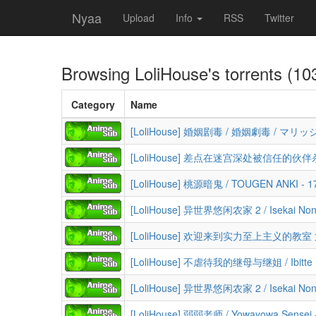
Nyaa
Upload
Info
RSS
Twitter
Browsing
LoliHouse
's torrents (10
Category
Name
[LoliHouse] 桃源暗鬼 / TOUGEN ANKI - 
[LoliHouse] 弱弱老师 / Yowayowa Sensei