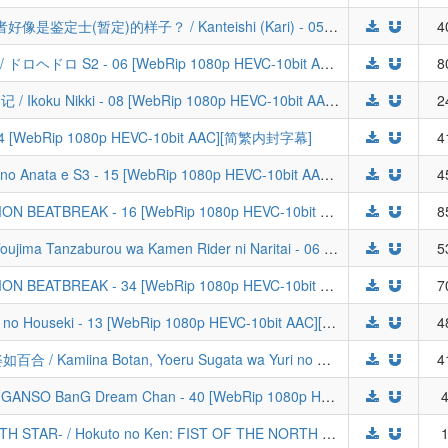
[LoliHouse] 最强的职业不是勇者也不是贤者好像是鉴定士(暂定)的样子？ / Kanteishi (Kari) - 05 [WebRip 1080p HEVC-10bit AAC][无中字]
4
[LoliHouse] 异兽魔都 S2 / dorohedoro S2 / ドロヘドロ S2 - 06 [WebRip 1080p HEVC-10bit AAC][简繁内封字幕]
8
[喵萌奶茶屋&LoliHouse] 他国日记 / 异国日记 / Ikoku Nikki - 08 [WebRip 1080p HEVC-10bit AAC][简繁日内封字幕]
2
 04 [WebRip 1080p HEVC-10bit AAC][简繁内封字幕]
4
[LoliHouse] 致不灭的你 第三季 / Fumetsu no Anata e S3 - 15 [WebRip 1080p HEVC-10bit AAC][简繁内封字幕]
4
[LoliHouse] 数码宝贝BEATBREAK / DIGIMON BEATBREAK - 16 [WebRip 1080p HEVC-10bit AAC][简繁内封字幕]
8
[LoliHouse] 东岛丹三郎想成为假面骑士 / Toujima Tanzaburou wa Kamen Rider ni Naritai - 06 [WebRip 1080p HEVC-10bit AAC][简繁内封字幕]
5
[LoliHouse] 数码宝贝BEATBREAK / DIGIMON BEATBREAK - 34 [WebRip 1080p HEVC-10bit AAC][简繁内封字幕]
7
[喵萌奶茶屋&LoliHouse] 琉璃的宝石 / Ruri no Houseki - 13 [WebRip 1080p HEVC-10bit AAC][简繁日内封字幕][END]
4
[喵萌奶茶屋&LoliHouse] 上伊那牡丹，醉姿如百合 / Kamiina Botan, Yoeru Sugata wa Yuri no Hana - 10 [WebRip 1080p HEVC-10bit AAC][简繁日内封字幕]
4
[百冬练习组&LoliHouse] 元祖！邦多利酱 / GANSO BanG Dream Chan - 40 [WebRip 1080p HEVC-10bit AAC][简繁内封字幕]
4
[LoliHouse] 北斗神拳 -FIST OF THE NORTH STAR- / Hokuto no Ken: FIST OF THE NORTH STAR [01-14 合集][WebRip 1080p HEVC-10bit AAC][简繁内封字幕][Fin](检索用：北斗之拳)
1