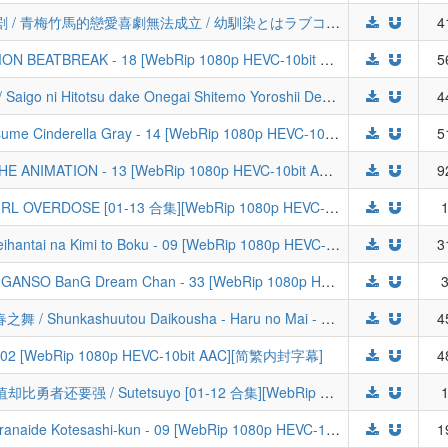
[LoliHouse] 和青梅竹马之间不会有恋爱喜剧 / 青梅竹馬的戀愛喜劇無法成立 / 幼馴染とはラブコメにならない / osalove - 09 [WebRip 1080p HEVC-10bit AAC][简繁内封字幕]
4
[LoliHouse] 数码宝贝BEATBREAK / DIGIMON BEATBREAK - 18 [WebRip 1080p HEVC-10bit AAC][简繁内封字幕]
5
[LoliHouse] 最后可以再拜托您一件事吗？ / Saigo ni Hitotsu dake Onegai Shitemo Yoroshii Deshou ka - 07 [WebRip 1080p HEVC-10bit AAC][简繁内封字幕]
4
[LoliHouse] 赛马娘 芦毛灰姑娘 / Uma Musume Cinderella Gray - 14 [WebRip 1080p HEVC-10bit AAC][简繁内封字幕]
5
[SweetSub&LoliHouse] 小城日常 / CITY THE ANIMATION - 13 [WebRip 1080p HEVC-10bit AAC][简繁日内封字幕][END]
9
[LoliHouse] 主播女孩重度依赖 / NEEDY GIRL OVERDOSE [01-13 合集][WebRip 1080p HEVC-10bit AAC][简繁内封字幕][Fin]
1
[喵萌奶茶屋&LoliHouse] 相反的你和我 / Seihantai na Kimi to Boku - 09 [WebRip 1080p HEVC-10bit AAC][简繁日内封字幕]
3
[百冬练习组&LoliHouse] 元祖！邦多利酱 / GANSO BanG Dream Chan - 33 [WebRip 1080p HEVC-10bit AAC][简繁内封字幕]
3
[喵萌奶茶屋&LoliHouse] 春夏秋冬代行者 春之舞 / Shunkashuutou Daikousha - Haru no Mai - 04 [WebRip 1080p HEVC-10bit AAC][简繁日内封字幕]
4
 - 02 [WebRip 1080p HEVC-10bit AAC][简繁内封字幕]
4
[LoliHouse] 明明只是暗杀者，我的面板数值却比勇者还要强 / Sutetsuyo [01-12 合集][WebRip 1080p HEVC-10bit AAC][简繁内封字幕][Fin]
1
[LoliHouse] 小手指同学，请别乱摸 / Sawaranaide Kotesashi-kun - 09 [WebRip 1080p HEVC-10bit AAC][简繁内封字幕]
1