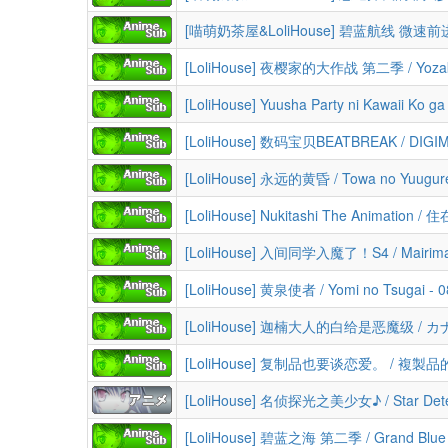
[LoliHouse] 黄泉使者 / Yomi no Tsugai 