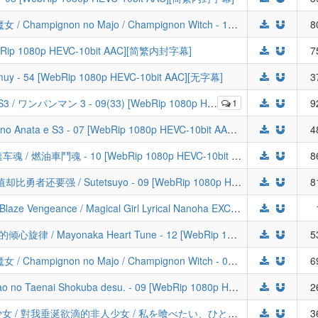
[LoliHouse] 蘑菇魔女 / シャンピニオンの魔女 / Champignon no Majo / Champignon Witch - 11 [WebRip 1080p HEVC-10bit AAC][简繁内封字幕]
8
ebRip 1080p HEVC-10bit AAC][简繁内封字幕]
7
y - 54 [WebRip 1080p HEVC-10bit AAC][无字幕]
3
ン 3 - 09(33) [WebRip 1080p HEVC-10bit AAC][简繁内封字幕]
1
9
[LoliHouse] 致不灭的你 第三季 / Fumetsu no Anata e S3 - 07 [WebRip 1080p HEVC-10bit AAC][简繁内封字幕]
4
[LoliHouse] MF GHOST 3rd Season / 极速车魂 / 燃油車鬥魂 - 10 [WebRip 1080p HEVC-10bit AAC][简繁内封字幕]
8
[LoliHouse] 明明只是暗杀者，我的面板数值却比勇者还要强 / Sutetsuyo - 09 [WebRip 1080p HEVC-10bit AAC][简繁内封字幕]
8
[LoliHouse] 魔法少女奈叶 EXCEEDS Gun Blaze Vengeance / Magical Girl Lyrical Nanoha EXCEEDS Gun Blaze Vengeance - 01 [WebRip 1080p HEVC-10bit AAC][简繁内封字幕]
[澄空学园&动漫国字幕组&LoliHouse] 午夜的倾心旋律 / Mayonaka Heart Tune - 12 [WebRip 1080p HEVC-10bit AAC][简繁内封字幕][END]
5
[LoliHouse] 蘑菇魔女 / シャンピニオンの魔女 / Champignon no Majo / Champignon Witch - 02 [WebRip 1080p HEVC-10bit AAC][简繁内封字幕]
6
[LoliHouse] 这里是充满笑容的职场。 / Egao no Taenai Shokuba desu. - 09 [WebRip 1080p HEVC-10bit AAC][简繁内封字幕]
2
[喵萌奶茶屋&LoliHouse] 想吃掉我的非人少女 / 對我垂涎欲滴的非人少女 / 私を喰べたい、ひとでなし / Watashi wo Tabetai, Hitodenashi - 06 [WebRip 1080p HEVC-10bit AAC][简繁日内封字幕]
3