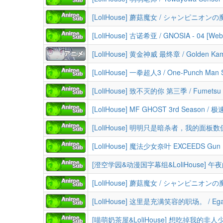
[LoliHouse] 古诺希亚 / GNOSIA - 04 [W
[LoliHouse] 黄金神威 最终章 / Golden Kamu
[LoliHouse] 一拳超人3 / One-Punch Man S3 / ワンパンマ