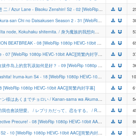
[喵萌奶茶屋&LoliHouse] 碧蓝航线 微速前进 二 / Azur Lane - Bisoku Zenshin! S2 - 02 [WebRip 1080p HEVC-10bit AAC][简繁日内封字幕]
2
[LoliHouse] 夜樱家的大作战 第二季 / Yozakura-san Chi no Daisakusen Season 2 - 31 [WebRip 1080p HEVC-10bit AAC][简繁内封字幕]
3
[LoliHouse] Yuusha Party ni Kawaii Ko ga Ita node, Kokuhaku shitemita. / 身为魔族的我想向勇者小队的可爱女孩告白。 - 02 [WebRip 1080p HEVC-10bit AAC][简繁内封字幕]
5
[LoliHouse] 数码宝贝BEATBREAK / DIGIMON BEATBREAK - 08 [WebRip 1080p HEVC-10bit AAC][简繁内封字幕]
6
[LoliHouse] 永远的黄昏 / Towa no Yuugure - 07 [WebRip 1080p HEVC-10bit AAC][简繁内封字幕]
3
[LoliHouse] Nukitashi The Animation / 住在拔作岛上的贫乳该如何是好？ - 09 [WebRip 1080p HEVC-10bit AAC][简繁内封字幕]
3
[LoliHouse] 入间同学入魔了！S4 / Mairimashita! Iruma-kun S4 - 18 [WebRip 1080p HEVC-10bit AAC][简繁内封字幕]
10
- 08 [WebRip 1080p HEVC-10bit AAC][简繁内封字幕]
6
[LoliHouse] 迦楠大人的白给是恶魔级 / カナン様はあくまでチョロい / Kanan-sama wa Akumade Choroi / Mistress Kanan is Devilishly Easy - 07 [WebRip 1080p HEVC-10bit AAC][简繁内封字幕]
5
[LoliHouse] 复制品也要谈恋爱。 / 複製品的我也會談戀愛。 / レプリカだって、恋をする。 / Replica datte, Koi wo Suru. - 06 [WebRip 1080p HEVC-10bit AAC][简繁内封字幕]
4
[LoliHouse] 名侦探光之美少女♪ / Star Detective Precure! - 08 [WebRip 1080p HEVC-10bit AAC][无字幕](检索用：Q娃)
8
[LoliHouse] 碧蓝之海 第二季 / Grand Blue S2 - 10 [WebRip 1080p HEVC-10bit AAC][简繁内封字幕]
3