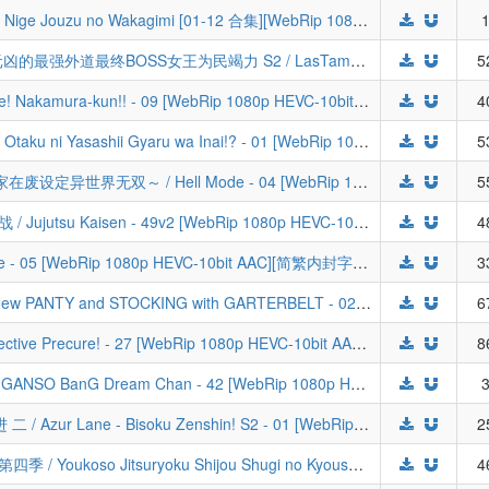
[LoliHouse] 擅长逃跑的殿下 / 少主溜得快 / Nige Jouzu no Wakagimi [01-12 合集][WebRip 1080p HEVC-10bit AAC][简繁内封字幕][Fin]
1
[弗里吉亚宫内厅字幕组&LoliHouse] 悲剧元凶的最强外道最终BOSS女王为民竭力 S2 / LasTame S2 - 08 [WebRip 1080p HEVC-10bit AAC][简繁日内封字幕]
5
[LoliHouse] 加油！中村同学！！ / Ganbare! Nakamura-kun!! - 09 [WebRip 1080p HEVC-10bit AAC][简繁内封字幕]
4
[LoliHouse] 哪里有温柔对待阿宅的辣妹!? / Otaku ni Yasashii Gyaru wa Inai!? - 01 [WebRip 1080p HEVC-10bit AAC][无中字]
5
[LoliHouse] 地狱模式～喜欢速通游戏的玩家在废设定异世界无双～ / Hell Mode - 04 [WebRip 1080p HEVC-10bit AAC][简繁内封字幕]
5
[豌豆字幕组&风之圣殿&LoliHouse] 咒术回战 / Jujutsu Kaisen - 49v2 [WebRip 1080p HEVC-10bit AAC][简繁外挂字幕]
4
[LoliHouse] 永远的黄昏 / Towa no Yuugure - 05 [WebRip 1080p HEVC-10bit AAC][简繁内封字幕]
3
[喵萌奶茶屋&LoliHouse] 新 吊带袜天使 / New PANTY and STOCKING with GARTERBELT - 02 [WebRip 1080p HEVC-10bit AACx2][简繁日内封字幕]
6
[LoliHouse] 名侦探光之美少女♪ / Star Detective Precure! - 27 [WebRip 1080p HEVC-10bit AAC][无字幕](检索用：Q娃)
8
[百冬练习组&LoliHouse] 元祖！邦多利酱 / GANSO BanG Dream Chan - 42 [WebRip 1080p HEVC-10bit AAC][简繁内封字幕]
3
[喵萌奶茶屋&LoliHouse] 碧蓝航线 微速前进 二 / Azur Lane - Bisoku Zenshin! S2 - 01 [WebRip 1080p HEVC-10bit AAC][简繁日内封字幕]
2
[LoliHouse] 欢迎来到实力至上主义的教室 第四季 / Youkoso Jitsuryoku Shijou Shugi no Kyoushitsu e S4 - 16 [WebRip 1080p HEVC-10bit AAC][简繁内封字幕][END]
4