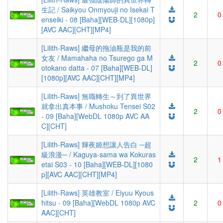
生記 / Saikyou Onmyouji no Isekai T
2
0
enseiki - 08 [Baha][WEB-DL][1080p]
[AVC AAC][CHT][MP4]
[Lilith-Raws] 繼母的拖油瓶是我的前
女友 / Mamahaha no Tsurego ga M
2
0
otokano datta - 07 [Baha][WEB-DL]
[1080p][AVC AAC][CHT][MP4]
[Lilith-Raws] 無職轉生～到了異世界
就拿出真本事 / Mushoku Tensei S02
2
0
- 09 [Baha][WebDL 1080p AVC AA
C][CHT]
[Lilith-Raws] 輝夜姬想讓人告白 ─超
級浪漫─ / Kaguya-sama wa Kokuras
2
1
etai S03 - 10 [Baha][WEB-DL][1080
p][AVC AAC][CHT][MP4]
[Lilith-Raws] 英雄教室 / Eiyuu Kyous
hitsu - 09 [Baha][WebDL 1080p AVC
2
0
AAC][CHT]