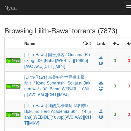
Nyaa
Browsing
Lilith-Raws
' torrents (7873)
Name
Link
[Lilith-Raws] 國王排名 / Ousama Ra
nking - 06 [Baha][WEB-DL][1080p]
3
0
[AVC AAC][CHT][MP4]
[Lilith-Raws] 為美好的世界獻上爆
焰！ / Kono Subarashii Sekai ni Bak
3
0
uen wo! - 02 [Baha][WEB-DL][1080
p][AVC AAC][CHT][MP4]
[Lilith-Raws] 我的英雄學院 第四季 /
Boku no Hero Academia S04 - 14 [B
3
0
aha][WEB-DL][1080p][AVC AAC][CH
T][MKV]