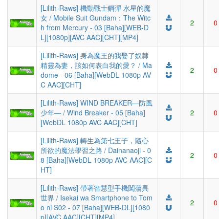
[Lilith-Raws] 機動戰士鋼彈 水星的魔
女 / Mobile Suit Gundam：The Witc
2
0
h from Mercury - 03 [Baha][WEB-D
L][1080p][AVC AAC][CHT][MP4]
[Lilith-Raws] 身為魔王的我娶了奴隸
精靈為妻，該如何表白我的愛？ / Ma
2
0
dome - 06 [Baha][WebDL 1080p AV
C AAC][CHT]
[Lilith-Raws] WIND BREAKER—防風
少年— / Wind Breaker - 05 [Baha]
2
0
[WebDL 1080p AVC AAC][CHT]
[Lilith-Raws] 轉生為第七王子，隨心
所欲的魔法學習之路 / Dainanaoji - 0
2
0
8 [Baha][WebDL 1080p AVC AAC][C
HT]
[Lilith-Raws] 帶著智慧型手機闖蕩異
世界 / Isekai wa Smartphone to Tom
2
0
o ni S02 - 07 [Baha][WEB-DL][1080
p][AVC AAC][CHT][MP4]