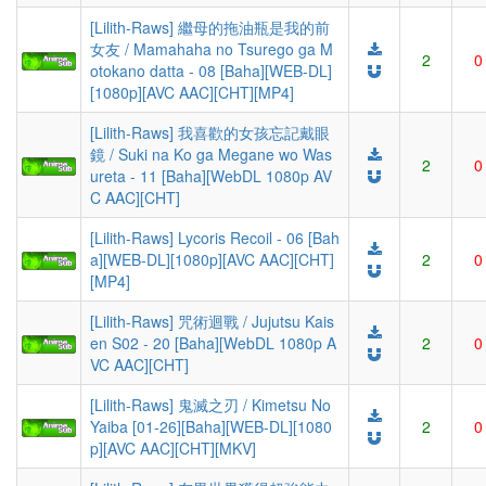
[Lilith-Raws] 繼母的拖油瓶是我的前
女友 / Mamahaha no Tsurego ga M
2
0
otokano datta - 08 [Baha][WEB-DL]
[1080p][AVC AAC][CHT][MP4]
[Lilith-Raws] 我喜歡的女孩忘記戴眼
鏡 / Suki na Ko ga Megane wo Was
2
0
ureta - 11 [Baha][WebDL 1080p AV
C AAC][CHT]
[Lilith-Raws] Lycoris Recoil - 06 [Bah
a][WEB-DL][1080p][AVC AAC][CHT]
2
0
[MP4]
[Lilith-Raws] 咒術迴戰 / Jujutsu Kais
en S02 - 20 [Baha][WebDL 1080p A
2
0
VC AAC][CHT]
[Lilith-Raws] 鬼滅之刃 / Kimetsu No
Yaiba [01-26][Baha][WEB-DL][1080
2
0
p][AVC AAC][CHT][MKV]