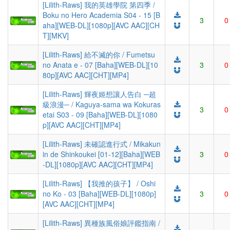
[Lilith-Raws] 我的英雄學院 第四季 /
Boku no Hero Academia S04 - 15 [B
3
0
aha][WEB-DL][1080p][AVC AAC][CH
T][MKV]
[Lilith-Raws] 給不滅的你 / Fumetsu
no Anata e - 07 [Baha][WEB-DL][10
3
0
80p][AVC AAC][CHT][MP4]
[Lilith-Raws] 輝夜姬想讓人告白 ─超
級浪漫─ / Kaguya-sama wa Kokuras
3
0
etai S03 - 09 [Baha][WEB-DL][1080
p][AVC AAC][CHT][MP4]
[Lilith-Raws] 未確認進行式 / Mikakun
in de Shinkoukei [01-12][Baha][WEB
3
0
-DL][1080p][AVC AAC][CHT][MP4]
[Lilith-Raws] 【我推的孩子】 / Oshi
no Ko - 03 [Baha][WEB-DL][1080p]
3
0
[AVC AAC][CHT][MP4]
[Lilith-Raws] 異種族風俗娘評鑑指南 /