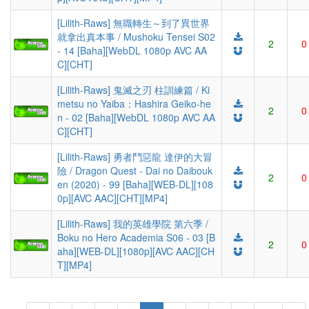
[Lilith-Raws] 無職轉生～到了異世界
就拿出真本事 / Mushoku Tensei S02
2
0
- 14 [Baha][WebDL 1080p AVC AA
C][CHT]
[Lilith-Raws] 鬼滅之刃 柱訓練篇 / Ki
metsu no Yaiba：Hashira Geiko-he
2
0
n - 02 [Baha][WebDL 1080p AVC AA
C][CHT]
[Lilith-Raws] 勇者鬥惡龍 達伊的大冒
險 / Dragon Quest - Dai no Daibouk
2
0
en (2020) - 99 [Baha][WEB-DL][108
0p][AVC AAC][CHT][MP4]
[Lilith-Raws] 我的英雄學院 第六季 /
Boku no Hero Academia S06 - 03 [B
2
0
aha][WEB-DL][1080p][AVC AAC][CH
T][MP4]