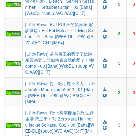
篇-訣別譚- / Bleach：Sennen Kesse
3
0
n-hen - Ketsubetsu-tan - 02 [Baha]
[WebDL 1080p AVC AAC][CHT]
[Lilith-Raws] PUI PUI 天竺鼠車車 駕
訓班篇 / Pui Pui Molcar：Driving Sc
3
0
hool - 01 [Baha][WEB-DL][1080p][A
VC AAC][CHT][MP4]
[Lilith-Raws] 身為魔王的我娶了奴隸
精靈為妻，該如何表白我的愛？ / Ma
3
0
dome - 08 [Baha][WebDL 1080p AV
C AAC][CHT]
[Lilith-Raws] 打工吧，魔王大人！ / H
ataraku Maou-sama! S02 - 01 [Bah
3
0
a][WEB-DL][1080p][AVC AAC][CHT]
[MP4]
[Lilith-Raws] Re：從零開始的異世界
生活 第二季 / Re Zero kara Hajimer
u Isekai Seikatsu S02 - 08 [Baha][W
3
0
EB-DL][1080p][AVC AAC][CHT][MK