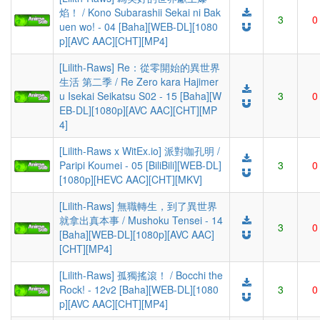
焰！ / Kono Subarashii Sekai ni Bak
3
0
uen wo! - 04 [Baha][WEB-DL][1080
p][AVC AAC][CHT][MP4]
[Lilith-Raws] Re：從零開始的異世界
生活 第二季 / Re Zero kara Hajimer
u Isekai Seikatsu S02 - 15 [Baha][W
3
0
EB-DL][1080p][AVC AAC][CHT][MP
4]
[Lilith-Raws x WitEx.io] 派對咖孔明 /
Paripi Koumei - 05 [BiliBili][WEB-DL]
3
0
[1080p][HEVC AAC][CHT][MKV]
[Lilith-Raws] 無職轉生，到了異世界
就拿出真本事 / Mushoku Tensei - 14
3
0
[Baha][WEB-DL][1080p][AVC AAC]
[CHT][MP4]
[Lilith-Raws] 孤獨搖滾！ / Bocchi the
Rock! - 12v2 [Baha][WEB-DL][1080
3
0
p][AVC AAC][CHT][MP4]