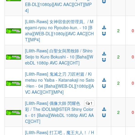
EB-DL][1080p][AVC AAC][CHT][MP
4]
[Lilith-Raws] 女神宿舍的管理員。/ M
egami-ryou no Ryoubo-kun. - 10 [B
2
0
aha][WEB-DL][1080p][AVC AAC][CH
T][MP4]
[Lilith-Raws] 白聖女與黑牧師 / Shiro
Seijo to Kuro Bokushi - 10 [Baha][W
2
0
ebDL 1080p AVC AAC][CHT]
[Lilith-Raws] 鬼滅之刃 刀匠村篇 / Ki
metsu no Yaiba - Katanakaji no Sato
2
0
-Hen - 04 [Baha][WEB-DL][1080p][A
VC AAC][CHT][MP4]
[Lilith-Raws] 偶像大師 閃耀色
1
彩 / The iDOLM@STER Shiny Color
2
0
s - 01 [Baha][WebDL 1080p AVC AA
C][CHT]
[Lilith-Raws] 打工吧，魔王大人！ / H