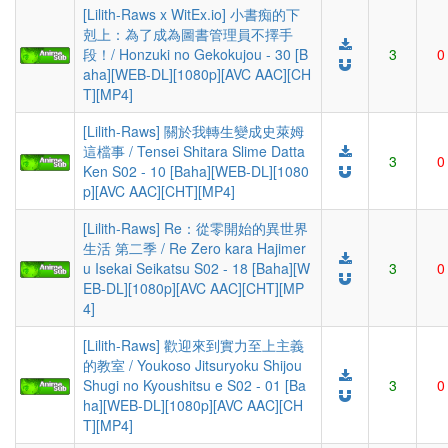
[Lilith-Raws x WitEx.io] 小書痴的下
剋上：為了成為圖書管理員不擇手
段！/ Honzuki no Gekokujou - 30 [B
3
0
aha][WEB-DL][1080p][AVC AAC][CH
T][MP4]
[Lilith-Raws] 關於我轉生變成史萊姆
這檔事 / Tensei Shitara Slime Datta
3
0
Ken S02 - 10 [Baha][WEB-DL][1080
p][AVC AAC][CHT][MP4]
[Lilith-Raws] Re：從零開始的異世界
生活 第二季 / Re Zero kara Hajimer
u Isekai Seikatsu S02 - 18 [Baha][W
3
0
EB-DL][1080p][AVC AAC][CHT][MP
4]
[Lilith-Raws] 歡迎來到實力至上主義
的教室 / Youkoso Jitsuryoku Shijou
Shugi no Kyoushitsu e S02 - 01 [Ba
3
0
ha][WEB-DL][1080p][AVC AAC][CH
T][MP4]