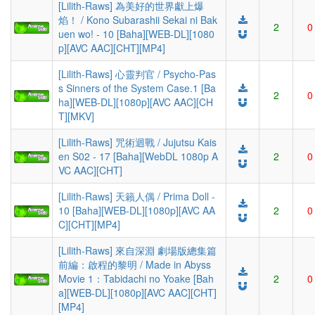
[Lilith-Raws] 為美好的世界獻上爆
焰！ / Kono Subarashii Sekai ni Bak
2
0
uen wo! - 10 [Baha][WEB-DL][1080
p][AVC AAC][CHT][MP4]
[Lilith-Raws] 心靈判官 / Psycho-Pas
s Sinners of the System Case.1 [Ba
2
0
ha][WEB-DL][1080p][AVC AAC][CH
T][MKV]
[Lilith-Raws] 咒術迴戰 / Jujutsu Kais
en S02 - 17 [Baha][WebDL 1080p A
2
0
VC AAC][CHT]
[Lilith-Raws] 天籟人偶 / Prima Doll -
10 [Baha][WEB-DL][1080p][AVC AA
2
0
C][CHT][MP4]
[Lilith-Raws] 來自深淵 劇場版總集篇
前編：啟程的黎明 / Made in Abyss
Movie 1：Tabidachi no Yoake [Bah
2
0
a][WEB-DL][1080p][AVC AAC][CHT]
[MP4]