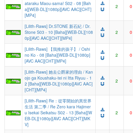
ataraku Maou-sama! S02 - 08 [Bah
2
0
a][WEB-DL][1080p][AVC AAC][CHT]
[MP4]
[Lilith-Raws] Dr.STONE 新石紀 / Dr.
Stone S03 - 10 [Baha][WEB-DL][108
2
0
0p][AVC AAC][CHT][MP4]
[Lilith-Raws] 【我推的孩子】 / Oshi
no Ko - 08 [Baha][WEB-DL][1080p]
2
0
[AVC AAC][CHT][MP4]
[Lilith-Raws] 她去公爵家的理由 / Kan
ojo ga Koushaku-tei ni Itta Riyuu - 1
2
0
2 [Baha][WEB-DL][1080p][AVC AAC]
[CHT][MP4]
[Lilith-Raws] Re：從零開始的異世界
生活 第二季 / Re Zero kara Hajimer
u Isekai Seikatsu S02 - 13 [Baha][W
2
0
EB-DL][1080p][AVC AAC][CHT][MK
V]