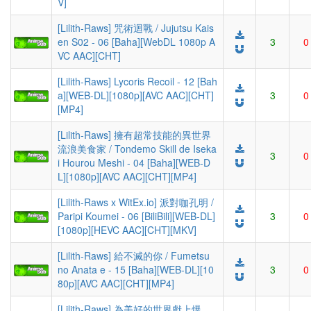
V]
[Lilith-Raws] 咒術迴戰 / Jujutsu Kais
en S02 - 06 [Baha][WebDL 1080p A
3
0
VC AAC][CHT]
[Lilith-Raws] Lycoris Recoil - 12 [Bah
a][WEB-DL][1080p][AVC AAC][CHT]
3
0
[MP4]
[Lilith-Raws] 擁有超常技能的異世界
流浪美食家 / Tondemo Skill de Iseka
3
0
i Hourou Meshi - 04 [Baha][WEB-D
L][1080p][AVC AAC][CHT][MP4]
[Lilith-Raws x WitEx.io] 派對咖孔明 /
Paripi Koumei - 06 [BiliBili][WEB-DL]
3
0
[1080p][HEVC AAC][CHT][MKV]
[Lilith-Raws] 給不滅的你 / Fumetsu
no Anata e - 15 [Baha][WEB-DL][10
3
0
80p][AVC AAC][CHT][MP4]
[Lilith-Raws] 為美好的世界獻上爆