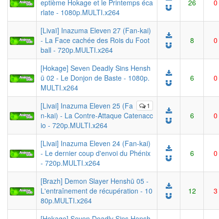
eptième Hokage et le Printemps éca
26
0
rlate - 1080p.MULTI.x264
[Livaï] Inazuma Eleven 27 (Fan-kai)
- La Face cachée des Rois du Foot
8
0
ball - 720p.MULTI.x264
[Hokage] Seven Deadly Sins Hensh
ū 02 - Le Donjon de Baste - 1080p.
6
0
MULTI.x264
[Livai] Inazuma Eleven 25 (Fa
1
n-kai) - La Contre-Attaque Catenacc
6
0
io - 720p.MULTI.x264
[Livai] Inazuma Eleven 24 (Fan-kai)
- Le dernier coup d'envoi du Phénix
6
0
- 720p.MULTI.x264
[Brazh] Demon Slayer Henshū 05 -
L'entraînement de récupération - 10
12
3
80p.MULTI.x264
[Hokage] Seven Deadly Sins Hensh