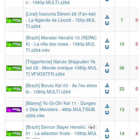
n - 1080p.MULTI.x264
[Livaï] Inazuma Eleven 26 (Fan-kai)
- La légende de Liocott - 720p.MUL
7
0
TI.x264
[Brazh] Monster Henshū 10 (REPAC
K) - La villa des roses - 1080p.MUL
10
0
TI.x264.mkv
[Triggerforce] Naruto Shippuden Ya
baï 29 - Monde onirique 1080p.MUL
36
0
TI.VFVOSTFR.x264
[Brazh] Boruto Kaï 03 - Ao l'ex-shino
22
0
bi - 1080p.MULTI.x264
[Manny] Yu-Gi-Oh! Kaï 11 - Dungeo
n Dice Monsters - 480p.MULTISUB.
13
0
x264.mkv
[Brazh] Demon Slayer Henshū
2
01 - La sélection finale - 1080p.MUL
14
4