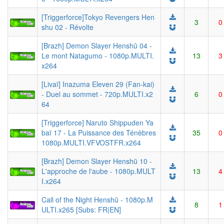
[Triggerforce]Tokyo Revengers Hen
3
0
shu 02 - Révolte
[Brazh] Demon Slayer Henshū 04 -
Le mont Natagumo - 1080p.MULTI.
13
3
x264
[Livaï] Inazuma Eleven 29 (Fan-kai)
- Duel au sommet - 720p.MULTI.x2
6
0
64
[Triggerforce] Naruto Shippuden Ya
baï 17 - La Puissance des Ténèbres
35
0
1080p.MULTI.VFVOSTFR.x264
[Brazh] Demon Slayer Henshū 10 -
L'approche de l'aube - 1080p.MULT
13
4
I.x264
Call of the Night Henshū - 1080p.M
8
1
ULTI.x265 [Subs: FR|EN]