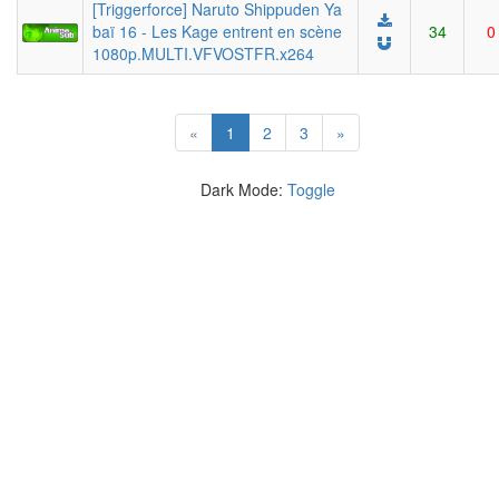
[Triggerforce] Naruto Shippuden Ya
baï 16 - Les Kage entrent en scène
34
0
1080p.MULTI.VFVOSTFR.x264
(current)
«
1
2
3
»
Dark Mode:
Toggle