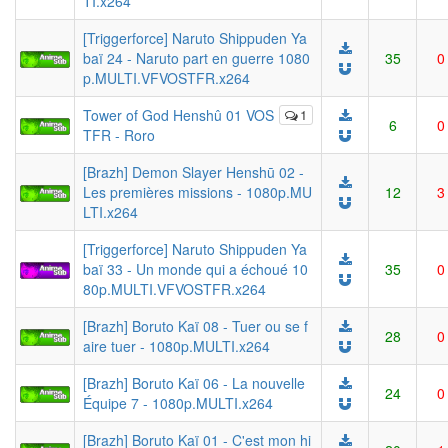
TI.x264
[Triggerforce] Naruto Shippuden Ya
baï 24 - Naruto part en guerre 1080
35
0
p.MULTI.VFVOSTFR.x264
Tower of God Henshû 01 VOS
1
6
0
TFR - Roro
[Brazh] Demon Slayer Henshū 02 -
Les premières missions - 1080p.MU
12
3
LTI.x264
[Triggerforce] Naruto Shippuden Ya
baï 33 - Un monde qui a échoué 10
35
0
80p.MULTI.VFVOSTFR.x264
[Brazh] Boruto Kaï 08 - Tuer ou se f
28
0
aire tuer - 1080p.MULTI.x264
[Brazh] Boruto Kaï 06 - La nouvelle
24
0
Équipe 7 - 1080p.MULTI.x264
[Brazh] Boruto Kaï 01 - C'est mon hi