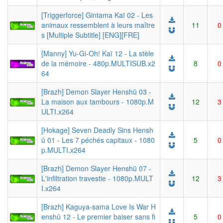
[Triggerforce] Gintama Kaï 02 - Les
animaux ressemblent à leurs maître
11
0
s [Multiple Subtitle] [ENG][FRE]
[Manny] Yu-Gi-Oh! Kaï 12 - La stèle
de la mémoire - 480p.MULTISUB.x2
8
0
64
[Brazh] Demon Slayer Henshū 03 -
La maison aux tambours - 1080p.M
12
3
ULTI.x264
[Hokage] Seven Deadly Sins Hensh
ū 01 - Les 7 péchés capitaux - 1080
5
0
p.MULTI.x264
[Brazh] Demon Slayer Henshū 07 -
L'infiltration travestie - 1080p.MULT
12
3
I.x264
[Brazh] Kaguya-sama Love Is War H
enshū 12 - Le premier baiser sans fi
5
0