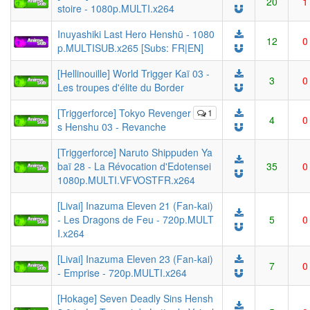
20
1
stoire - 1080p.MULTI.x264
Inuyashiki Last Hero Henshū - 1080
12
0
p.MULTISUB.x265 [Subs: FR|EN]
[Hellinouille] World Trigger Kaï 03 -
3
0
Les troupes d'élite du Border
[Triggerforce] Tokyo Revenger
1
4
0
s Henshu 03 - Revanche
[Triggerforce] Naruto Shippuden Ya
baï 28 - La Révocation d'Edotensei
35
0
1080p.MULTI.VFVOSTFR.x264
[Livai] Inazuma Eleven 21 (Fan-kai)
- Les Dragons de Feu - 720p.MULT
5
0
I.x264
[Livai] Inazuma Eleven 23 (Fan-kai)
7
0
- Emprise - 720p.MULTI.x264
[Hokage] Seven Deadly Sins Hensh