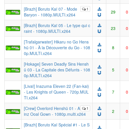
[Brazh] Boruto Kaï 07 - Mode
1
29
0
Baryon - 1080p.MULTI.x264
[Brazh] Boruto Kaï 05 - Le type qui c
23
0
raint - 1080p.MULTI.x264
[Trafalgarwater] Hikaru no Go Hens
hū 01 - À la Découverte du Go - 108
8
0
0p.MULTI.x264
[Hokage] Seven Deadly Sins Hensh
ū 03 - La Capitale des Défunts - 108
5
0
0p.MULTI.x264
[Livaï] Inazuma Eleven 22 (Fan-kai)
- Les Knights of Queen - 720p.MUL
7
0
TI.x264
[Crew] Overlord Henshū 01 - A
1
2
0
inz Ooal Gown - 1080p.multi.x264
[Brazh] Boruto Kaï Spécial #1 - Le S