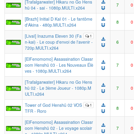
[Trafalgarwater] Hikaru no Go Hens
7
0
hū 04 - sai - 1080p.MULTI.x264
[Brazh] Initial D Kaï 01 - Le fantôme
8
0
d'Akina - 480p.MULTI.x264
[Livaï] Inazuma Eleven 30 (Fa
1
n-kai) - Le coup d'envoi de l'avenir -
6
0
720p.MULTI.x264
[ElFenomomo] Assassination Classr
oom Henshū 03 - Les Nouveaux Élè
7
0
ves - 1080p.MULTI.x264
[Trafalgarwater] Hikaru no Go Hens
hū 02 - Le 3ème Joueur - 1080p.M
7
0
ULTI.x264
Tower of God Henshû 02 VOS
1
8
0
TFR - Roro
[ElFenomomo] Assassination Classr
oom Henshū 02 - Le voyage scolair
7
0