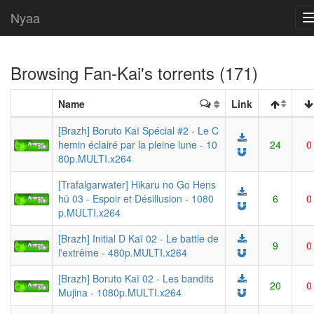
Nyaa
Browsing
Fan-Kai
's torrents (171)
Name
Link
[Brazh] Boruto Kaï Spécial #2 - Le C
hemin éclairé par la pleine lune - 10
24
0
80p.MULTI.x264
[Trafalgarwater] Hikaru no Go Hens
hū 03 - Espoir et Désillusion - 1080
6
0
p.MULTI.x264
[Brazh] Initial D Kaï 02 - Le battle de
9
0
l'extrême - 480p.MULTI.x264
[Brazh] Boruto Kaï 02 - Les bandits
20
0
Mujina - 1080p.MULTI.x264