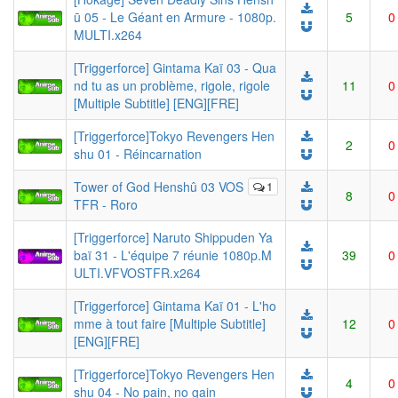
ū 05 - Le Géant en Armure - 1080p.
5
0
MULTI.x264
[Triggerforce] Gintama Kaï 03 - Qua
nd tu as un problème, rigole, rigole
11
0
[Multiple Subtitle] [ENG][FRE]
[Triggerforce]Tokyo Revengers Hen
2
0
shu 01 - Réincarnation
Tower of God Henshû 03 VOS
1
8
0
TFR - Roro
[Triggerforce] Naruto Shippuden Ya
baï 31 - L'équipe 7 réunie 1080p.M
39
0
ULTI.VFVOSTFR.x264
[Triggerforce] Gintama Kaï 01 - L'ho
mme à tout faire [Multiple Subtitle]
12
0
[ENG][FRE]
[Triggerforce]Tokyo Revengers Hen
4
0
shu 04 - No pain, no gain