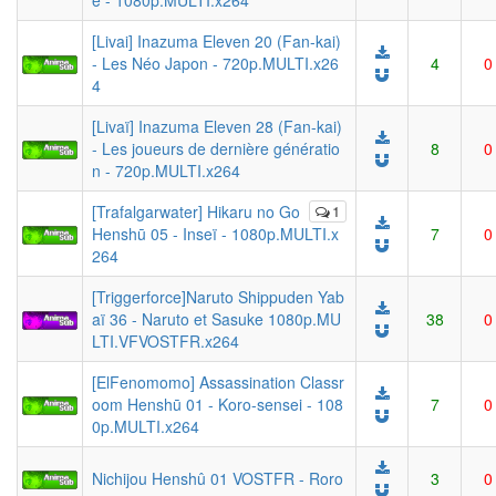
e - 1080p.MULTI.x264
[Livai] Inazuma Eleven 20 (Fan-kai)
- Les Néo Japon - 720p.MULTI.x26
4
0
4
[Livaï] Inazuma Eleven 28 (Fan-kai)
- Les joueurs de dernière génératio
8
0
n - 720p.MULTI.x264
[Trafalgarwater] Hikaru no Go
1
Henshū 05 - Inseï - 1080p.MULTI.x
7
0
264
[Triggerforce]Naruto Shippuden Yab
aï 36 - Naruto et Sasuke 1080p.MU
38
0
LTI.VFVOSTFR.x264
[ElFenomomo] Assassination Classr
oom Henshū 01 - Koro-sensei - 108
7
0
0p.MULTI.x264
Nichijou Henshû 01 VOSTFR - Roro
3
0