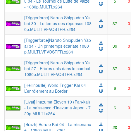
ū 04 - Le Tournoi de Lutte de Vaizel
5
0
- 1080p.MULTI.x264
[Triggerforce] Naruto Shippuden Ya
baï 30 - Le temps des réponses 108
37
0
0p.MULTI.VFVOSTFR.x264
[Triggerforce]Naruto Shippuden Yab
aï 34 - Un printemps écarlate 1080
39
0
p.MULTI.VFVOSTFR.x264
[Triggerforce] Naruto Shippuden Ya
baï 27 - Frères unis dans le combat
37
0
1080p.MULTI.VFVOSTFR.x264
[Hellinouille] World Trigger Kaï 04 -
6
0
L’enrôlement au Border
[Livai] Inazuma Eleven 19 (Fan-kai)
- La naissance d'Inazuma Japon - 7
6
0
20p.MULTI.x264
[Brazh] Boruto Kaï 04 - La résonanc
20
0
e - 1080p.MULTI.x264