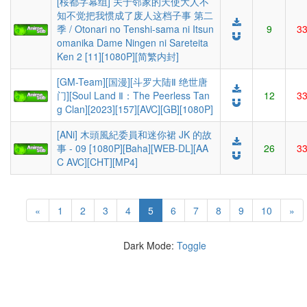
[桜都字幕组] 关于邻家的天使大人不
知不觉把我惯成了废人这档子事 第二
季 / Otonari no Tenshi-sama ni Itsun
9
3
omanika Dame Ningen ni Sareteita
Ken 2 [11][1080P][简繁内封]
[GM-Team][国漫][斗罗大陆Ⅱ 绝世唐
门][Soul Land Ⅱ：The Peerless Tan
12
3
g Clan][2023][157][AVC][GB][1080P]
[ANi] 木頭風紀委員和迷你裙 JK 的故
事 - 09 [1080P][Baha][WEB-DL][AA
26
3
C AVC][CHT][MP4]
(current)
«
1
2
3
4
5
6
7
8
9
10
»
Dark Mode:
Toggle