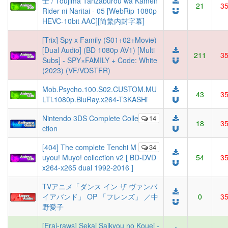
士 / Toujima Tanzaburou wa Kamen
21
3
Rider ni Naritai - 05 [WebRip 1080p
HEVC-10bit AAC][简繁内封字幕]
[Trix] Spy x Family (S01+02+Movie)
[Dual Audio] (BD 1080p AV1) [Multi
211
3
Subs] - SPY×FAMILY + Code: White
(2023) (VF/VOSTFR)
Mob.Psycho.100.S02.CUSTOM.MU
43
3
LTi.1080p.BluRay.x264-T3KASHi
Nintendo 3DS Complete Colle
14
18
3
ction
[404] The complete Tenchi M
34
uyou! Muyo! collection v2 [ BD-DVD
54
3
x264-x265 dual 1992-2016 ]
TVアニメ「ダンス イン ザ ヴァンパ
イアバンド」 OP 「フレンズ」 ／中
0
3
野愛子
[Erai-raws] Sekai Saikyou no Kouei -