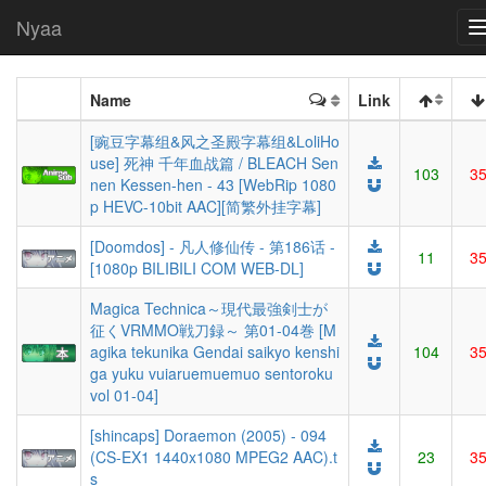
Nyaa
Name
Link
[豌豆字幕组&风之圣殿字幕组&LoliHo
use] 死神 千年血战篇 / BLEACH Sen
103
3
nen Kessen-hen - 43 [WebRip 1080
p HEVC-10bit AAC][简繁外挂字幕]
[Doomdos] - 凡人修仙传 - 第186话 -
11
3
[1080p BILIBILI COM WEB-DL]
Magica Technica～現代最強剣士が
征くVRMMO戦刀録～ 第01-04巻 [M
agika tekunika Gendai saikyo kenshi
104
3
ga yuku vuiaruemuemuo sentoroku
vol 01-04]
[shincaps] Doraemon (2005) - 094
(CS-EX1 1440x1080 MPEG2 AAC).t
23
3
s