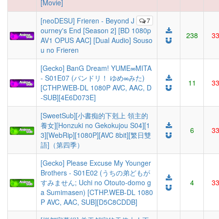
[Movie]
[neoDESU] Frieren - Beyond J
7
ourney's End [Season 2] [BD 1080p
238
3
AV1 OPUS AAC] [Dual Audio] Souso
u no Frieren
[Gecko] BanG Dream! YUME∞MITA
- S01E07 (バンドリ！ ゆめ∞みた)
11
3
[CTHP.WEB-DL 1080P AVC, AAC, D
-SUB][4E6D073E]
[SweetSub][小書痴的下剋上 領主的
養女][Honzuki no Gekokujou S04][1
6
3
3][WebRip][1080P][AVC 8bit][繁日雙
語]（第四季）
[Gecko] Please Excuse My Younger
Brothers - S01E02 (うちの弟どもが
すみません; Uchi no Otouto-domo g
4
3
a Sumimasen) [CTHP.WEB-DL 1080
P AVC, AAC, SUB][D5C8CDDB]