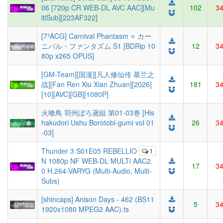
06 [720p CR WEB-DL AVC AAC][Mu
102
3
ltiSub][223AF322]
[7³ACG] Carnival Phantasm ⭐ カー
ニバル・ファンタズム S1 [BDRip 10
12
3
80p x265 OPUS]
[GM-Team][国漫][凡人修仙传 慕兰之
战][Fan Ren Xiu Xian Zhuan][2026]
181
3
[10][AVC][GB][1080P]
火喰鳥 羽州ぼろ鳶組 第01-03巻 [His
hakudori Ushu Borotobi-gumi vol 01
26
3
-03]
Thunder 3 S01E05 REBELLIO
1
N 1080p NF WEB-DL MULTi AAC2.
17
3
0 H.264-VARYG (Multi-Audio, Multi-
Subs)
[shincaps] Anison Days - 462 (BS11
5
3
1920x1080 MPEG2 AAC).ts