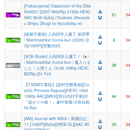
[Feibanyama] Classroom of the Elite
S04E07 [IQIYI WebRip 2160p HEVC
21
3
AAC Multi-Subs] (Youkoso Jitsuryok
u Shijou Shugi no Kyoushitsu e)
[桜都字幕组] 入间同学入魔了 第四季
/ Mairimashita! Iruma-kun (2026) [0
6
3
3][1080P][简繁内封]
[VCB-Studio] 入间同学入魔了！
1
/ Mairimashita! Iruma-kun / 魔入りま
38
3
した！入間くん 10-bit 1080p HEVC
BDRip [S1 Fin]
【TSDM字幕组】[超时空辉夜姬][Co
smic Princess Kaguya][HEVC-10bit
1080p AAC][MKV][简日内封字幕]付
44
3
『超かぐや姫！』劇中歌集10首自购
Hi-Res
[ANi] Journal with Witch / 異國日記 -
11 [1080P][Baha][WEB-DL][AAC AV
33
3