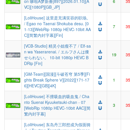
on 哆啦A梦新番[897][2026.01.10][A
6
3
VC][1080P][GB_JP]
[LoliHouse] 这里是充满笑容的职场。
/ Egao no Taenai Shokuba desu. [0
7
3
1-13][WebRip 1080p HEVC-10bit AA
C][简繁内封字幕][Fin]
[VCB-Studio] 精灵小姐瘦不了 / Elf-sa
n wa Yaserarenai. / エルフさんは痩
19
3
せられない。 10-bit 1080p HEVC B
DRip [Fin]
[GM-Team][国漫][斗破苍穹 第5季][Fi
ghts Break Sphere Ⅴ][2022][171-17
1
3
6][HEVC][GB][4K]
[LoliHouse] 不擅吸血的吸血鬼 / Cha
nto Suenai Kyuuketsuki-chan - 07
3
3
[WebRip 1080p HEVC-10bit AAC][简
繁内封字幕]
[LoliHouse] 东岛丹三郎想成为假面骑