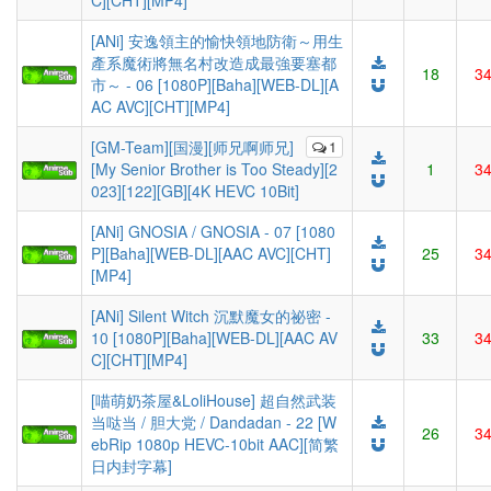
C][CHT][MP4]
[ANi] 安逸領主的愉快領地防衛～用生
產系魔術將無名村改造成最強要塞都
18
3
市～ - 06 [1080P][Baha][WEB-DL][A
AC AVC][CHT][MP4]
[GM-Team][国漫][师兄啊师兄]
1
[My Senior Brother is Too Steady][2
1
3
023][122][GB][4K HEVC 10Bit]
[ANi] GNOSIA / GNOSIA - 07 [1080
P][Baha][WEB-DL][AAC AVC][CHT]
25
3
[MP4]
[ANi] Silent Witch 沉默魔女的祕密 -
10 [1080P][Baha][WEB-DL][AAC AV
33
3
C][CHT][MP4]
[喵萌奶茶屋&LoliHouse] 超自然武装
当哒当 / 胆大党 / Dandadan - 22 [W
26
3
ebRip 1080p HEVC-10bit AAC][简繁
日内封字幕]