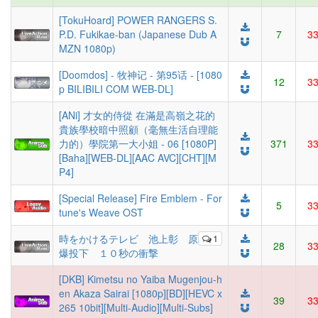
[TokuHoard] POWER RANGERS S.
P.D. Fukikae-ban (Japanese Dub A
7
3
MZN 1080p)
[Doomdos] - 牧神记 - 第95话 - [1080
12
3
p BILIBILI COM WEB-DL]
[ANi] 才女的侍從 在滿是高嶺之花的
貴族學校暗中照顧（毫無生活自理能
力的）學院第一大小姐 - 06 [1080P]
371
3
[Baha][WEB-DL][AAC AVC][CHT][M
P4]
[Special Release] Fire Emblem - For
5
3
tune's Weave OST
時をかけるテレビ 池上彰 原
1
28
3
爆投下 １０秒の衝撃
[DKB] Kimetsu no Yaiba Mugenjou-h
en Akaza Sairai [1080p][BD][HEVC x
39
3
265 10bit][Multi-Audio][Multi-Subs]