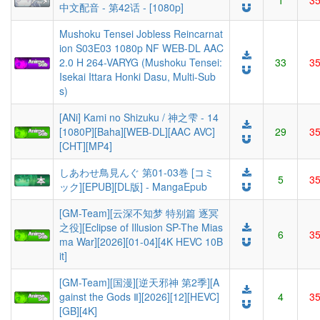
1
3
中文配音 - 第42话 - [1080p]
Mushoku Tensei Jobless Reincarnat
ion S03E03 1080p NF WEB-DL AAC
2.0 H 264-VARYG (Mushoku Tensei:
33
3
Isekai Ittara Honki Dasu, Multi-Sub
s)
[ANi] Kami no Shizuku / 神之雫 - 14
[1080P][Baha][WEB-DL][AAC AVC]
29
3
[CHT][MP4]
しあわせ鳥見んぐ 第01‐03巻 [コミ
5
3
ック][EPUB][DL版] - MangaEpub
[GM-Team][云深不知梦 特别篇 逐冥
之役][Eclipse of Illusion SP-The Mias
6
3
ma War][2026][01-04][4K HEVC 10B
it]
[GM-Team][国漫][逆天邪神 第2季][A
gainst the Gods Ⅱ][2026][12][HEVC]
4
3
[GB][4K]