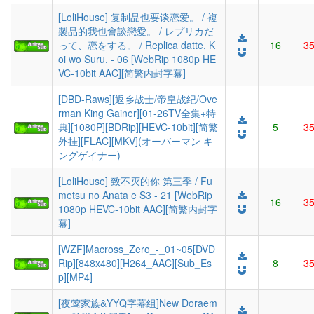
[LoliHouse] 复制品也要谈恋爱。 / 複
製品的我也會談戀愛。 / レプリカだ
って、恋をする。 / Replica datte, K
16
3
oi wo Suru. - 06 [WebRip 1080p HE
VC-10bit AAC][简繁内封字幕]
[DBD-Raws][返乡战士/帝皇战纪/Ove
rman King Gainer][01-26TV全集+特
典][1080P][BDRip][HEVC-10bit][简繁
5
3
外挂][FLAC][MKV](オーバーマン キ
ングゲイナー)
[LoliHouse] 致不灭的你 第三季 / Fu
metsu no Anata e S3 - 21 [WebRip
16
3
1080p HEVC-10bit AAC][简繁内封字
幕]
[WZF]Macross_Zero_-_01~05[DVD
Rip][848x480][H264_AAC][Sub_Es
8
3
p][MP4]
[夜莺家族&YYQ字幕组]New Doraem