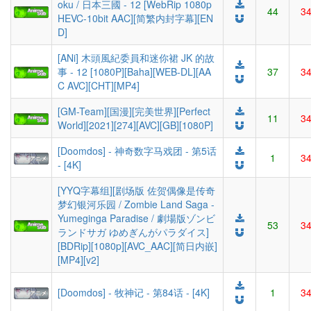
oku / 日本三國 - 12 [WebRip 1080p
44
3
HEVC-10bit AAC][简繁内封字幕][EN
D]
[ANi] 木頭風紀委員和迷你裙 JK 的故
事 - 12 [1080P][Baha][WEB-DL][AA
37
3
C AVC][CHT][MP4]
[GM-Team][国漫][完美世界][Perfect
11
3
World][2021][274][AVC][GB][1080P]
[Doomdos] - 神奇数字马戏团 - 第5话
1
3
- [4K]
[YYQ字幕组][剧场版 佐贺偶像是传奇
梦幻银河乐园 / Zombie Land Saga -
Yumeginga Paradise / 劇場版ゾンビ
53
3
ランドサガ ゆめぎんがパラダイス]
[BDRip][1080p][AVC_AAC][简日内嵌]
[MP4][v2]
[Doomdos] - 牧神记 - 第84话 - [4K]
1
3