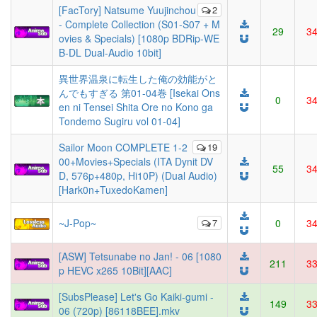
[FacTory] Natsume Yuujinchou
2
- Complete Collection (S01-S07 + M
29
3
ovies & Specials) [1080p BDRip-WE
B-DL Dual-Audio 10bit]
異世界温泉に転生した俺の効能がと
んでもすぎる 第01-04巻 [Isekai Ons
0
3
en ni Tensei Shita Ore no Kono ga
Tondemo Sugiru vol 01-04]
Sailor Moon COMPLETE 1-2
19
00+Movies+Specials (ITA Dynit DV
55
3
D, 576p+480p, Hi10P) (Dual Audio)
[Hark0n+TuxedoKamen]
~J-Pop~
7
0
3
[ASW] Tetsunabe no Jan! - 06 [1080
211
3
p HEVC x265 10Bit][AAC]
[SubsPlease] Let's Go Kaiki-gumi -
149
3
06 (720p) [86118BEE].mkv