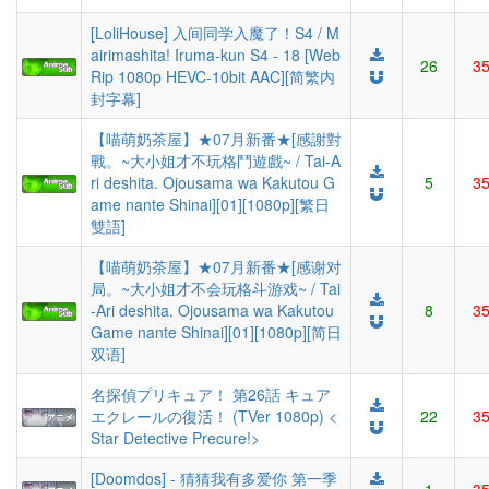
[LoliHouse] 入间同学入魔了！S4 / M
airimashita! Iruma-kun S4 - 18 [Web
26
3
Rip 1080p HEVC-10bit AAC][简繁内
封字幕]
【喵萌奶茶屋】★07月新番★[感謝對
戰。~大小姐才不玩格鬥遊戲~ / Tai-A
ri deshita. Ojousama wa Kakutou G
5
3
ame nante Shinai][01][1080p][繁日
雙語]
【喵萌奶茶屋】★07月新番★[感谢对
局。~大小姐才不会玩格斗游戏~ / Tai
-Ari deshita. Ojousama wa Kakutou
8
3
Game nante Shinai][01][1080p][简日
双语]
名探偵プリキュア！ 第26話 キュア
エクレールの復活！ (TVer 1080p) <
22
3
Star Detective Precure!>
[Doomdos] - 猜猜我有多爱你 第一季