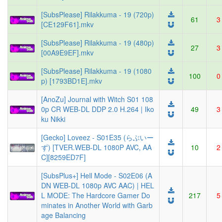
[SubsPlease] Rilakkuma - 19 (720p)
61
3
[CE129F61].mkv
[SubsPlease] Rilakkuma - 19 (480p)
27
3
[00A9E9EF].mkv
[SubsPlease] Rilakkuma - 19 (1080
100
0
p) [1793BD1E].mkv
[AnoZu] Journal with Witch S01 108
0p CR WEB-DL DDP 2.0 H.264 | Iko
49
3
ku Nikki
[Gecko] Loveez - S01E35 (らぶいー
ず) [TVER.WEB-DL 1080P AVC, AA
10
2
C][8259ED7F]
[SubsPlus+] Hell Mode - S02E06 (A
DN WEB-DL 1080p AVC AAC) | HEL
L MODE: The Hardcore Gamer Do
217
5
minates in Another World with Garb
age Balancing