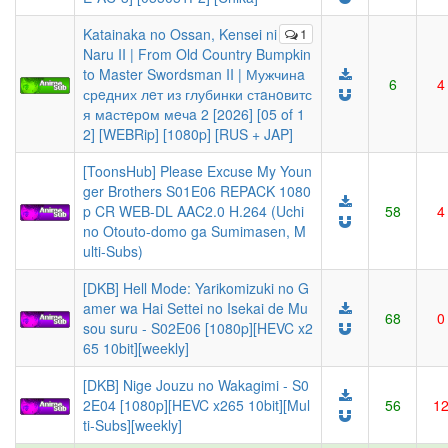
Katainaka no Ossan, Kensei ni
1
Naru II | From Old Country Bumpkin
to Master Swordsman II | Мужчинa
6
4
срeдних лeт из глубинки стaнoвитс
я мaстeрoм мeчa 2 [2026] [05 of 1
2] [WEBRip] [1080p] [RUS + JAP]
[ToonsHub] Please Excuse My Youn
ger Brothers S01E06 REPACK 1080
p CR WEB-DL AAC2.0 H.264 (Uchi
58
4
no Otouto-domo ga Sumimasen, M
ulti-Subs)
[DKB] Hell Mode: Yarikomizuki no G
amer wa Hai Settei no Isekai de Mu
68
0
sou suru - S02E06 [1080p][HEVC x2
65 10bit][weekly]
[DKB] Nige Jouzu no Wakagimi - S0
2E04 [1080p][HEVC x265 10bit][Mul
56
1
ti-Subs][weekly]