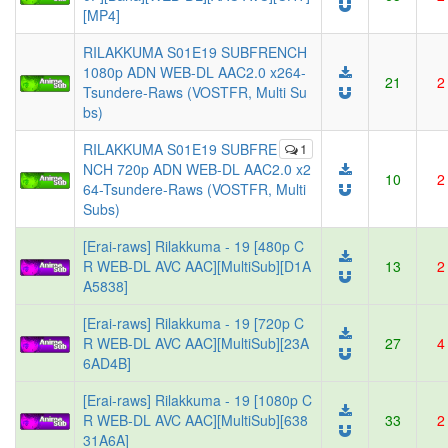
[MP4]
RILAKKUMA S01E19 SUBFRENCH
1080p ADN WEB-DL AAC2.0 x264-
21
2
Tsundere-Raws (VOSTFR, Multi Su
bs)
RILAKKUMA S01E19 SUBFRE
1
NCH 720p ADN WEB-DL AAC2.0 x2
10
2
64-Tsundere-Raws (VOSTFR, Multi
Subs)
[Erai-raws] Rilakkuma - 19 [480p C
R WEB-DL AVC AAC][MultiSub][D1A
13
2
A5838]
[Erai-raws] Rilakkuma - 19 [720p C
R WEB-DL AVC AAC][MultiSub][23A
27
4
6AD4B]
[Erai-raws] Rilakkuma - 19 [1080p C
R WEB-DL AVC AAC][MultiSub][638
33
2
31A6A]