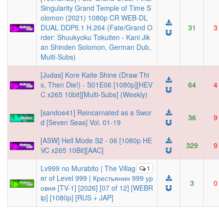
Singularity Grand Temple of Time S
olomon (2021) 1080p CR WEB-DL
DUAL DDP5.1 H.264 (Fate/Grand O
31
3
rder: Shuukyoku Tokuiten - Kani Jik
an Shinden Solomon, German Dub,
Multi-Subs)
[Judas] Kore Kaite Shine (Draw Thi
s, Then Die!) - S01E06 [1080p][HEV
64
4
C x265 10bit][Multi-Subs] (Weekly)
[sandoe41] Reincarnated as a Swor
36
9
d [Seven Seas] Vol. 01-19
[ASW] Hell Mode S2 - 06 [1080p HE
329
9
VC x265 10Bit][AAC]
Lv999 no Murabito | The Villag
1
er of Level 999 | Крестьянин 999 ур
3
0
овня [TV-1] [2026] [07 of 12] [WEBR
ip] [1080p] [RUS + JAP]