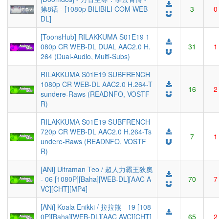
第8话 - [1080p BILIBILI COM WEB-
3
0
DL]
[ToonsHub] RILAKKUMA S01E19 1
080p CR WEB-DL DUAL AAC2.0 H.
31
1
264 (Dual-Audio, Multi-Subs)
RILAKKUMA S01E19 SUBFRENCH
1080p CR WEB-DL AAC2.0 H.264-T
16
2
sundere-Raws (READNFO, VOSTF
R)
RILAKKUMA S01E19 SUBFRENCH
720p CR WEB-DL AAC2.0 H.264-Ts
7
1
undere-Raws (READNFO, VOSTF
R)
[ANi] Ultraman Teo / 超人力霸王狄奧
- 06 [1080P][Baha][WEB-DL][AAC A
70
7
VC][CHT][MP4]
[ANi] Koala Enikki / 拉拉熊 - 19 [108
0P][Baha][WEB-DL][AAC AVC][CHT]
65
2