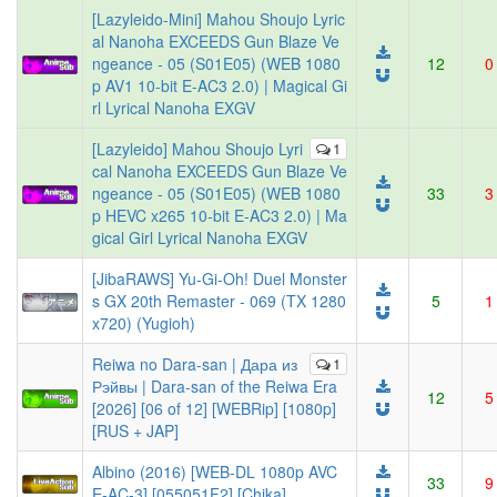
[Lazyleido-Mini] Mahou Shoujo Lyric
al Nanoha EXCEEDS Gun Blaze Ve
ngeance - 05 (S01E05) (WEB 1080
12
0
p AV1 10-bit E-AC3 2.0) | Magical Gi
rl Lyrical Nanoha EXGV
[Lazyleido] Mahou Shoujo Lyri
1
cal Nanoha EXCEEDS Gun Blaze Ve
ngeance - 05 (S01E05) (WEB 1080
33
3
p HEVC x265 10-bit E-AC3 2.0) | Ma
gical Girl Lyrical Nanoha EXGV
[JibaRAWS] Yu-Gi-Oh! Duel Monster
s GX 20th Remaster - 069 (TX 1280
5
1
x720) (Yugioh)
Reiwa no Dara-san | Дара из
1
Рэйвы | Dara-san of the Reiwa Era
12
5
[2026] [06 of 12] [WEBRip] [1080p]
[RUS + JAP]
Albino (2016) [WEB-DL 1080p AVC
33
9
E-AC-3] [055051F2] [Chika]