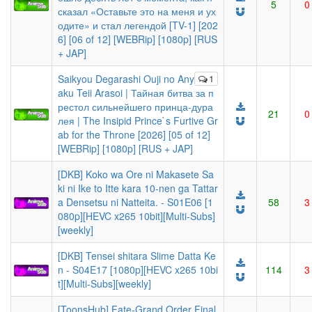
5
0
сказал «Оставьте это на меня и ух
одите» и стал легендой [TV-1] [202
6] [06 of 12] [WEBRip] [1080p] [RUS
+ JAP]
Saikyou Degarashi Ouji no Any
1
aku Teii Arasoi | Тайная битва за п
рестол сильнейшего принца-дура
21
0
лея | The Insipid Prince`s Furtive Gr
ab for the Throne [2026] [05 of 12]
[WEBRip] [1080p] [RUS + JAP]
[DKB] Koko wa Ore ni Makasete Sa
ki ni Ike to Itte kara 10-nen ga Tattar
a Densetsu ni Natteita. - S01E06 [1
58
3
080p][HEVC x265 10bit][Multi-Subs]
[weekly]
[DKB] Tensei shitara Slime Datta Ke
n - S04E17 [1080p][HEVC x265 10bi
114
3
t][Multi-Subs][weekly]
[ToonsHub] Fate-Grand Order Final