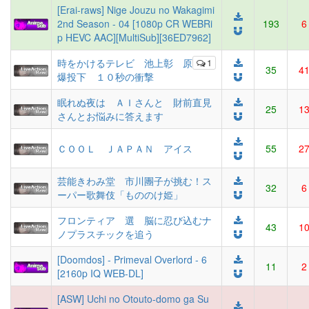
[Erai-raws] Nige Jouzu no Wakagimi
2nd Season - 04 [1080p CR WEBRi
193
6
p HEVC AAC][MultiSub][36ED7962]
時をかけるテレビ 池上彰 原
1
35
4
爆投下 １０秒の衝撃
眠れぬ夜は ＡＩさんと 財前直見
25
1
さんとお悩みに答えます
ＣＯＯＬ ＪＡＰＡＮ アイス
55
2
芸能きわみ堂 市川團子が挑む！ス
32
6
ーパー歌舞伎「もののけ姫」
フロンティア 選 脳に忍び込むナ
43
1
ノプラスチックを追う
[Doomdos] - Primeval Overlord - 6
11
2
[2160p IQ WEB-DL]
[ASW] Uchi no Otouto-domo ga Su