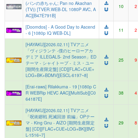
(パンの赤ちゃん; Pan no Akachan
10
2
(TV)) [TVER.WEB-DL 1080P AVC, A
AC][B47E791B]
[Doomdos] - A Good Day to Ascend
11
2
- 6 [1080p IQ WEB-DL]
[HAYAKU][2026.02.11] TVアニメ
「ヴィジランテ -僕のヒーローアカ
デミア ILLEGALS- 2nd Season」ED
25
9
テーマ - シャイトープ - ミス・ユー
[期間生産限定盤] [CD][FLAC+CUE+
LOG+BK+BDMV][ESCL-6197~8]
[Erai-raws] Rilakkuma - 19 [1080p C
R WEBRip HEVC AAC][MultiSub][C0
38
4
64187E]
[HAYAKU][2026.02.11] TVアニメ
「呪術廻戦 死滅回游 前編」OPテー
マ - King Gnu - AIZO [期間生産限定
29
8
盤] [CD][FLAC+CUE+LOG+BK][BVC
L-1516~7]