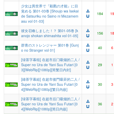
少女は異世界で『殺戮の才能』に目
覚める 第01-03巻 [Shoujo wa Isekai
184
1
de Satsuriku no Saino ni Mezamem
asu vol 01-03]
彼女召喚しました！？ 第01-05巻 [k
156
1
anojo shokan shimashita vol 01-05]
群青のストレンジャー 第01巻 [Gunj
40
6
o no Stranger vol 01]
[绿茶字幕组] 在超市后门吸烟的二人 /
Super no Ura de Yani Suu Futari [0
29
1
3][WebRip][1080p][简繁日内封]
[綠茶字幕組] 在超市後門吸菸的二人 /
Super no Ura de Yani Suu Futari [0
30
3
4][WebRip][1080p][繁日內嵌]
[绿茶字幕组] 在超市后门吸烟的二人 /
Super no Ura de Yani Suu Futari [0
36
2
4][WebRip][1080p][简日内嵌]