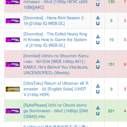
mimasen - 06v2 [1080p HEVC x265
130
7
10Bit][AAC]
[Doomdos] - Hana-Kimi Season 2 -
5
3
19 [2160p IQ WEB-DL]
[Doomdos] - The Exiled Heavy Knig
ht Knows How to Game the System
10
3
- 6 [2160p IQ WEB-DL]
[Ironclad] Ushiro no Shoumen Kamu
i-san - S01E06 [WEB.1080p.AV1] |
151
6
KAMUI: He's Behind You (Hardsubs,
UNCENSORED) (Weekly)
[UltraToku] Return of Ultraman 4K R
emaster - 02 [English Subs] (UHDT
9
3
V 2160p HDR)
[SubsPlease] Uchi no Otouto-domo
ga Sumimasen - 06v2 (1080p) [D68
221
4
CE820].mkv
[LoliHouse] 擅长逃跑的殿下 第二季 /