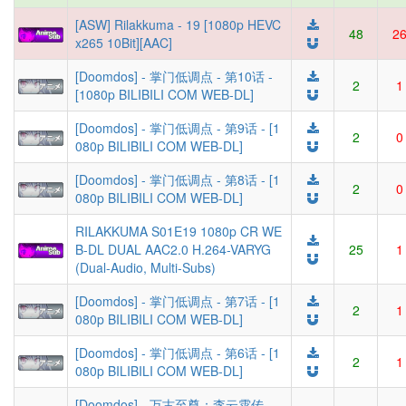
[ASW] Rilakkuma - 19 [1080p HEVC
48
2
x265 10Bit][AAC]
[Doomdos] - 掌门低调点 - 第10话 -
2
1
[1080p BILIBILI COM WEB-DL]
[Doomdos] - 掌门低调点 - 第9话 - [1
2
0
080p BILIBILI COM WEB-DL]
[Doomdos] - 掌门低调点 - 第8话 - [1
2
0
080p BILIBILI COM WEB-DL]
RILAKKUMA S01E19 1080p CR WE
B-DL DUAL AAC2.0 H.264-VARYG
25
1
(Dual-Audio, Multi-Subs)
[Doomdos] - 掌门低调点 - 第7话 - [1
2
1
080p BILIBILI COM WEB-DL]
[Doomdos] - 掌门低调点 - 第6话 - [1
2
1
080p BILIBILI COM WEB-DL]
[Doomdos] - 万古至尊：李云霄传 -