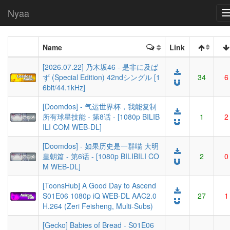
Nyaa
Name
Link
[2026.07.22] 乃木坂46 - 是非に及ば
ず (Special Edition) 42ndシングル [1
34
6
6bit/44.1kHz]
[Doomdos] - 气运世界杯，我能复制
所有球星技能 - 第8话 - [1080p BILIB
1
2
ILI COM WEB-DL]
[Doomdos] - 如果历史是一群喵 大明
皇朝篇 - 第6话 - [1080p BILIBILI CO
2
0
M WEB-DL]
[ToonsHub] A Good Day to Ascend
S01E06 1080p iQ WEB-DL AAC2.0
27
1
H.264 (Zeri Feisheng, Multi-Subs)
[Gecko] Babies of Bread - S01E06