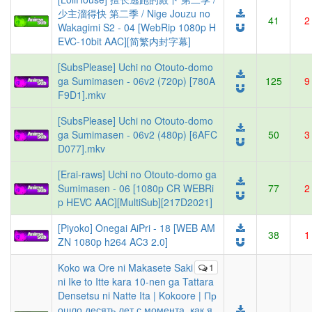
少主溜得快 第二季 / Nige Jouzu no
41
2
Wakagimi S2 - 04 [WebRip 1080p H
EVC-10bit AAC][简繁内封字幕]
[SubsPlease] Uchi no Otouto-domo
ga Sumimasen - 06v2 (720p) [780A
125
9
F9D1].mkv
[SubsPlease] Uchi no Otouto-domo
ga Sumimasen - 06v2 (480p) [6AFC
50
3
D077].mkv
[Erai-raws] Uchi no Otouto-domo ga
Sumimasen - 06 [1080p CR WEBRi
77
2
p HEVC AAC][MultiSub][217D2021]
[Piyoko] Onegai AiPri - 18 [WEB AM
38
1
ZN 1080p h264 AC3 2.0]
Koko wa Ore ni Makasete Saki
1
ni Ike to Itte kara 10-nen ga Tattara
Densetsu ni Natte Ita | Kokoore | Пр
ошло десять лет с момента, как я