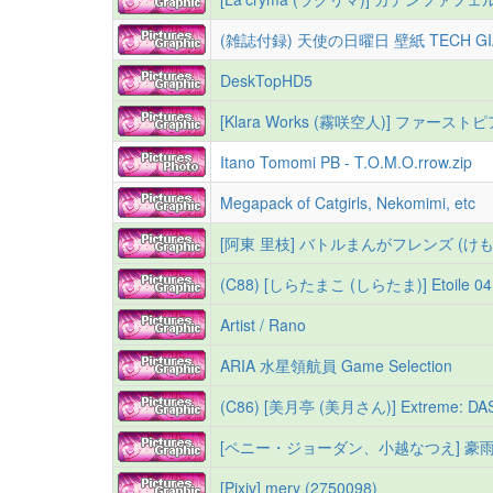
(雑誌付録) 天使の日曜日 壁紙 TECH GI
DeskTopHD5
Itano Tomomi PB - T.O.M.O.rrow.zip
Megapack of Catgirls, Nekomimi, etc
[阿東 里枝] バトルまんがフレンズ (け
(C88) [しらたまこ (しらたま)] Etoile 0
Artist / Rano
ARIA 水星領航員 Game Selection
(C86) [美月亭 (美月さん)] Extreme: DA
[ペニー・ジョーダン、小越なつえ] 豪
[Pixiv] mery (2750098)