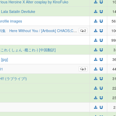
rious Heroine X Alter cosplay by KinoFuko
10
 Lala Satalin Deviluke
14
profile images
56
 [Artbook] CHAOS;CHILD Koushiki Shiryoushuu Here Without You
2
10
99
er (艦隊これくしょん -艦これ-) [中国翻訳]
3
[jpg]
36
01
3
44
SH!! (ラブライブ!)
31
22
23
2