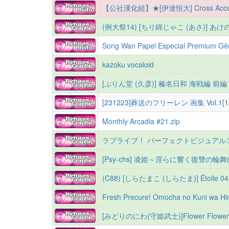
【公社漢化組】★[伊達恒大] Cross Acco
(例大祭14) [ちり綿じゃこ (あさ)] あけのそ
Song Wan Papel Especial Premium Gê
kazoku vocaloid
[ぷりん堂 (久彦)] 榛名日和 海戦編 前編
[231223]葬送のフリーレン 画集 Vol.1[12
Monthly Arcadia #21.zip
ラブライブ！ パーフェクトビジュアルコレ
[Psy-chs] 凌姫～淫らに響く復讐の輪舞曲～ (
(C88) [しらたまこ (しらたま)] Étoile 
Fresh Precure! Omocha no Kuni wa Himi
[みどりのにわ(守姫武士)]Flower Flower 