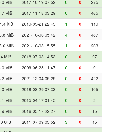
.0 MiB
2017-10-19 07:52
0
0
275
.7 MiB
2017-11-18 03:29
0
0
465
1.4 KiB
2019-09-21 22:45
1
0
119
6.8 MiB
2021-10-06 05:42
4
0
487
8.6 MiB
2021-10-08 15:55
1
0
263
.4 MiB
2018-07-08 14:53
0
0
27
.0 MiB
2009-06-28 11:47
0
0
0
.2 MiB
2021-12-04 05:29
0
0
422
.0 MiB
2018-08-29 07:33
0
0
105
.1 MiB
2015-04-17 01:45
0
0
3
.9 MiB
2016-05-17 22:27
0
0
15
.0 GiB
2011-07-09 05:52
3
0
45