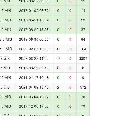
.8 MiB
2017-08-15 03:09
0
0
39
.0 MiB
2017-01-02 06:32
0
0
14
.0 MiB
2015-05-11 10:07
0
0
23
.3 MiB
2017-08-22 15:35
0
0
37
2.5 MiB
2019-06-30 00:55
0
0
64
5.9 MiB
2020-02-27 12:28
0
0
164
.8 GiB
2023-06-27 11:02
17
0
3807
.4 MiB
2013-06-13 09:19
0
0
0
.5 MiB
2011-01-17 10:48
0
0
0
.6 GiB
2021-04-09 18:40
2
0
572
.8 MiB
2018-06-04 12:37
0
0
75
.8 MiB
2017-12-06 17:53
0
0
79
.3 GiB
2016-03-03 02:12
0
0
8