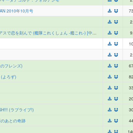
AN 2010年10月号
73
2
[Klara Works (霧咲空人)] ファーストピアスで恋を刻んで (艦隊これくしょん -艦これ-) [中国翻訳]
9
10
2
ものフレンズ)
67
4 (よろず)
82
33
20
SH!!! (ラブライブ!)
30
雨のあとの奇跡
44
14