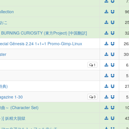
7
llection
96
とおこ
25
RNING CURIOSITY (東方Project) [中国翻訳]
32
pecial Gênesis 2.24 1+1=1 Promo-Gimp-Linux
26
ter
30
1
6
5
約特典)
27
agazine 1-30
3
5
 (Character Set)
10
ト)] 妖精大脱獄
43
ァフェルマータアコルト：フォルテシモ
2