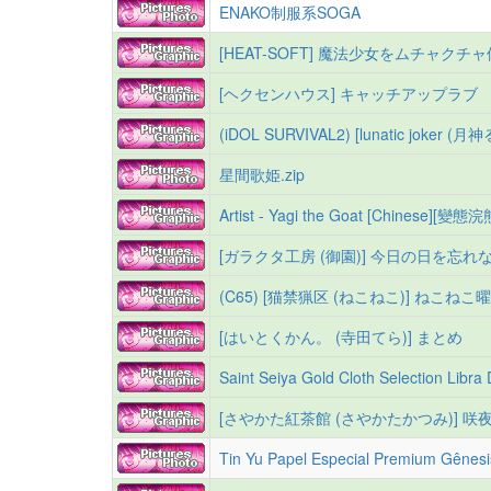
ENAKO制服系SOGA
[HEAT-SOFT] 魔法少女をムチャクチ
[ヘクセンハウス] キャッチアップラブ
星間歌姫.zip
Artist - Yagi the Goat [Chinese][
[ガラクタ工房 (御園)] 今日の日を忘れない
(C65) [猫禁猟区 (ねこねこ)] ねこねこ
[はいとくかん。 (寺田てら)] まとめ
Saint Seiya Gold Cloth Selection Libra
[さやかた紅茶館 (さやかたかつみ)] 咲夜
Tin Yu Papel Especial Premium Gênes