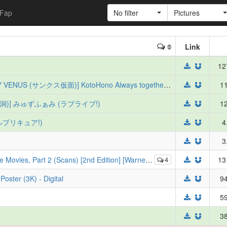
Fap
No filter
Pictures
Link
12
(僕らのラブライブ! 14) [八王子GALAXY VENUS (サンクス仮面)] KotoHono Always together (ラブライブ!)
11
雪洞)] みゅずふぁみ (ラブライブ!)
12
ルプリキュア!)
4
3
 Part 2 (Scans) [2nd Edition] [Warner Home Vidéo France]
4
13
oster (3K) - Digital
94
59
38