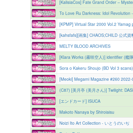
[KalisiaCos] Fate Grand Order – Myste
To Love Ru Darkness: Idol Revolution -
[KPMP] Virtual Star 2000 Vol.2 Yamag 
[kahsfafs][画集] CHAOS;CHILD 公式資料集 Here Without You /
MELTY BLOOD ARCHIVES
[Klara Works (霧咲空人)] identifi
Sora o Kakeru Shoujo (BD Vol 3 scans) 
[Meoki] Megami Magazine #260 2022-
(C87) [美月亭 (美月さん)] Twilight: DA
[エンドカード] ISUCA
Makoto Nanaya by Shiroiaisu
Noizi Ito Art Collection - いとうのいぢ