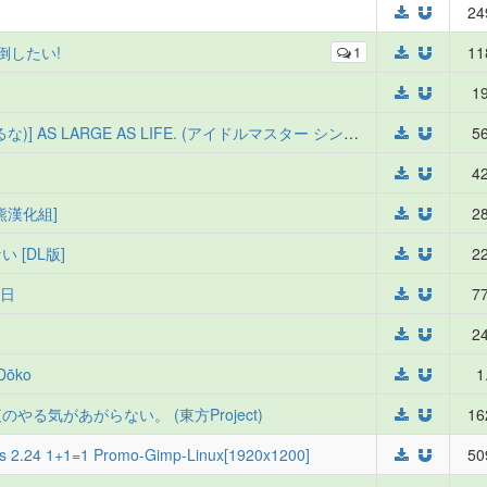
24
ャ倒したい!
1
11
19
(iDOL SURVIVAL2) [lunatic joker (月神るな)] AS LARGE AS LIFE. (アイドルマスター シンデレラガールズ)
56
42
變態浣熊漢化組]
28
 [DL版]
22
曜日
77
24
 Dōko
1
のやる気があがらない。 (東方Project)
16
is 2.24 1+1=1 Promo-Gimp-Linux[1920x1200]
50