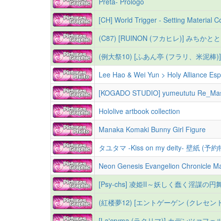
Preta- Prólogo
[CH] World Trigger - Setting Material Co
(C87) [RUINON (フカヒレ)] みちかと
(例大祭10) [ふあん亭 (フラリ、米泥棒)] BU
Lee Hao & Wei Yun > Holy Alliance Es
[KOGADO STUDIO] yumeututu Re_Mas
Hololive artbook collection
Manaka Komaki Bunny Girl Figure
タユタマ -Kiss on my deity- 壁紙 (予
Neon Genesis Evangelion Chronicle M
[Psy-chs] 凌姫II～妖しく蠢く淫謀の円舞曲～
(紅楼夢12) [エントゲーゲン (クレセン
[La'cryma (ラクリマ)] カデンツ