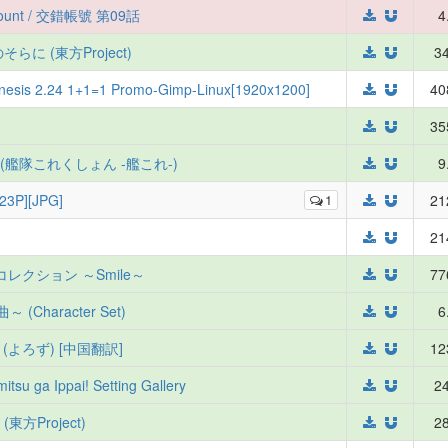
unt / 交錯帳號 第09話
4
らに (東方Project)
34
nesis 2.24 1+1=1 Promo-Gimp-Linux[1920x1200]
40
35
 (艦隊これくしょん -艦これ-)
9
3P][JPG]
1
21
21
クション ～Smile～
77
Character Set)
6
04 (よろず) [中国翻訳]
12
tsu ga Ippai! Setting Gallery
24
(東方Project)
28