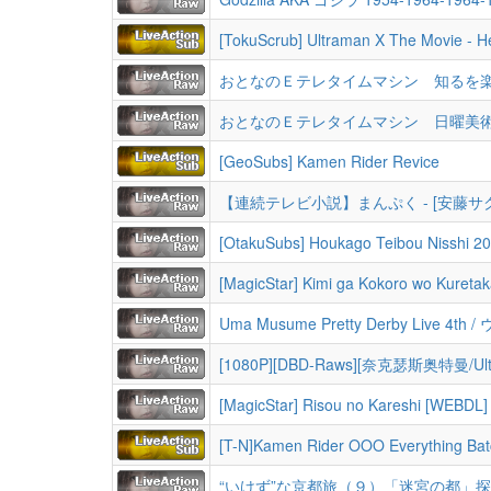
おとなのＥテレタイムマシン 知るを
おとなのＥテレタイムマシン 日曜美
[GeoSubs] Kamen Rider Revice
[OtakuSubs] Houkago Teibou Nisshi 2
[MagicStar] Kimi ga Kokoro wo Kuret
Uma Musume Pretty Derby Live 4th / ウマ娘 
[MagicStar] Risou no Kareshi [WEBDL
[T-N]Kamen Rider OOO Everything Bat
“いけず”な京都旅（９）「迷宮の都」