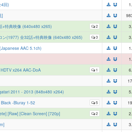
全4回)
1
]
98
+特典映像 (640x480 x265)
2
3
977) 全32話+特典映像 (640x480 x265)
3
3
Japanese AAC 5.1ch)
1
1
p HDTV x264 AAC-DoA
1
6
17
atari 2011 - 2013 (848x480 x264)
5
Black -Bluray 1-52
5
19
te] [Raw] [Clean Screen] [720p]
2
2
em]
3