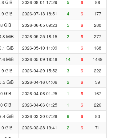
.8 GiB
2026-08-01 17:29
5
6
88
.9 GiB
2026-07-13 18:51
4
6
177
.8 GiB
2026-06-05 09:23
5
6
280
0.8 MiB
2026-05-25 18:15
2
6
277
9.1 GiB
2026-05-10 11:09
1
6
168
7.6 MiB
2026-05-09 18:48
14
6
1449
.9 GiB
2026-04-29 15:52
3
6
222
0.5 GiB
2026-04-16 01:06
2
6
39
.0 GiB
2026-04-06 01:25
1
6
167
.0 GiB
2026-04-06 01:25
1
6
226
9.4 GiB
2026-03-30 07:28
6
6
83
.0 GiB
2026-02-28 19:41
2
6
71