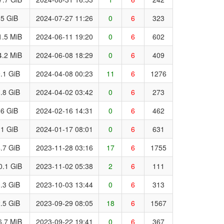
.5 GiB
2024-07-27 11:26
0
6
323
1.5 MiB
2024-06-11 19:20
0
6
602
4.2 MiB
2024-06-08 18:29
0
6
409
.1 GiB
2024-04-08 00:23
11
6
1276
.8 GiB
2024-04-02 03:42
0
6
273
.6 GiB
2024-02-16 14:31
0
6
462
.1 GiB
2024-01-17 08:01
0
6
631
.7 GiB
2023-11-28 03:16
17
6
1755
0.1 GiB
2023-11-02 05:38
2
6
111
.3 GiB
2023-10-03 13:44
0
6
313
.5 GiB
2023-09-29 08:05
18
6
1567
6.7 MiB
2023-09-22 19:41
0
6
367