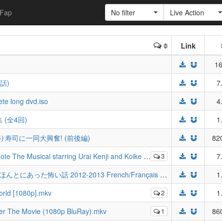
Fap
No filter
Live Action
Link
16
0話)
7
te long dvd.iso
4
集 (全4回)
1
い炙り寿司に一同大興奮! (前後編)
82
sical starring Urai Kenji and Koike Teppei [1080px264].mkv
3
7
[JDrama] Honto ni Atta Kowai Hanashi ほんとにあった怖い話 2012-2013 French/Français Subs (Complete)
1
orld [1080p].mkv
2
1
ger The Movie (1080p BluRay).mkv
1
86