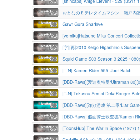
[shincaps] Anige Eleven! - 529 (BS1
おとなのＥテレタイムマシン 瀬戸内
Gawr Gura Sharkive
[vomiku]Hatsune Miku Concert Collect
[字][再]2010 Keigo Higashino's Suspe
Squid Game S03 Season 3 2025 1080p N
[T-N] Kamen Rider 555 Uber Batch
[DBD-Raws][爱迪奥特曼/Ultraman 80][01-50TV全集+舞台剧+特
[T-N] Tokusou Sentai DekaRanger Bat
[DBD-Raws][假面骑士歌查德/Kamen Rider Gotchard/仮面ライダーガッチャード
[ToonsHub] The War in Space (1977
Godzilla AKA ゴジラ 1954-1964-1964-19