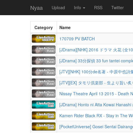
Nyaa
Upload
Info
RSS
Twitter
Category
Name
170709 PV BATCH
[JDrama][NHK] 2016 ドラマ 火花 (全1
[JDrama] 33分探偵 33 fun tantei comple
[JTV][NHK] 100分de名著 - 中原中也詩
[JTV][EX] タモリ倶楽部 - 生より旨
Nissay Theatre April 13 2015 - Death Note The Mu
Kamen Rider Black RX - Stay in The W
[PocketUniverse] Gosei Sentai Dairan