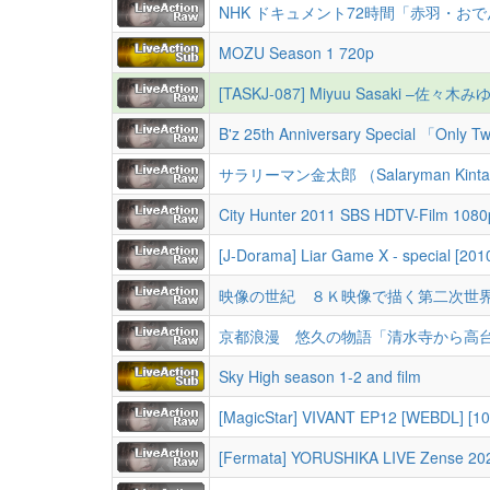
NHK ドキュメント72時間「赤羽・おでん屋エレ
MOZU Season 1 720p
[TASKJ-087] Miyuu Sasaki –
B'z 25th Anniversary Special 「Onl
サラリーマン金太郎 （Salaryman Kint
City Hunter 2011 SBS HDTV-Film 108
[J-Dorama] Liar Game X - special [201
映像の世紀 ８Ｋ映像で描く第二次世
京都浪漫 悠久の物語「清水寺から高
Sky High season 1-2 and film
[MagicStar] VIVANT EP12 [WEBDL] [1
[Fermata] YORUSHIKA LIVE Zense 20