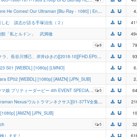
[TokuScrub] Ultraman X The Movie - Here He Comes! Our Ultraman [Blu-Ray - 1080] | English-Sub
4
楽しむ 談志が語る手塚治虫（２）
41
術館「私とルドン」 武満徹
49
8
79
【連続テレビ小説】まんぷく - [安藤サクラ、長谷川博己、岸井ゆきの][2018-10][FHD.EP001-151+.END.hevc.mkv][字]
93
023 S01 [WEBDL] [1080p] [LMNO]
6
akara EP02 [WEBDL] [1080p] [AMZN] [JPN_SUB]
2
プリティーダービー 4th EVENT SPECIAL DREAMERS!! (BDrip)
5
64
[1080P][DBD-Raws][奈克瑟斯奥特曼/Ultraman Nexus/ウルトラマンネクサス][01-37TV全集+特别篇+剧场版][Remux][AC3][MKV][Rev]
21
] [1080p] [AMZN] [JPN_SUB]
10
ch
5
32
探検します！
61