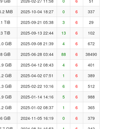
.9 GiB
2026-02-27 11:58
0
6
51
5.2 MiB
2025-10-04 18:27
0
6
337
.1 TiB
2025-09-21 05:38
3
6
29
.3 TiB
2025-09-13 22:44
13
6
102
.0 GiB
2025-09-08 21:39
4
6
672
.8 GiB
2025-06-28 03:44
88
6
38490
.9 GiB
2025-04-12 08:43
4
6
401
.2 GiB
2025-04-02 07:51
1
6
389
.3 GiB
2025-02-22 10:16
6
6
512
.9 GiB
2025-01-14 14:16
5
6
988
.2 GiB
2025-01-02 08:37
1
6
365
.6 GiB
2024-11-05 16:19
0
6
379
7.7 GiB
2024-08-31 16:53
1
6
242