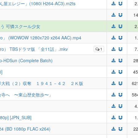
ジー」(1080i H264-AC3).m2ts
2
14
佐々木みゆう 可憐スクール少女
2
y Two」 (WOWOW 1280x720 x264 AAC).mp4
1
aro） TBSドラマ版 「全11話」.mkv
1
7
0p-HDSun (Complete Batch)
28
0]
45
界大戦（２）収奪 １９４１－４２ ２Ｋ版
62
台寺へ 〜東山歴史散歩〜」
58
4
080p] [JPN_SUB]
1
24 (BD 1080p FLAC x264)
22