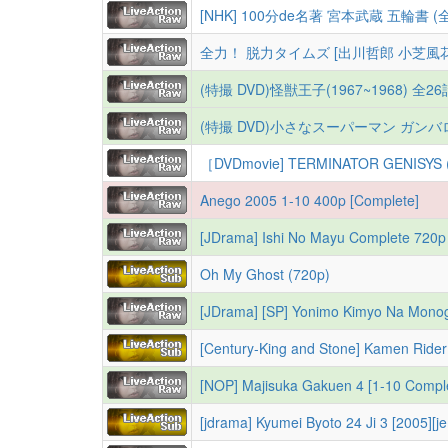
[NHK] 100分de名著 宮本武蔵 五輪書 (
全力！ 脱力タイムズ [出川哲郎 小芝風花
(特撮 DVD)怪獣王子(1967~1968) 全26話
(特撮 DVD)小さなスーパーマン ガンバロン(1
［DVDmovie] TERMINATOR GENISYS (
Anego 2005 1-10 400p [Complete]
[JDrama] Ishi No Mayu Complete 720
Oh My Ghost (720p)
[JDrama] [SP] Yonimo Kimyo Na Monog
[Century-King and Stone] Kamen Rider 
[NOP] Majisuka Gakuen 4 [1-10 Comple
[jdrama] Kyumei Byoto 24 Ji 3 [2005][j