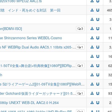
1 1920x1080 MPEG2 AAC).ts
3
寂聴 インド・死をめぐる対話 第一回
46
3
ion[BDMV-ISO]
3
1
nse Shinzanmono Series WEBDL-Cosmo
11
F WEBRip Dual Audio AAC5.1 10bits x265-Rapta
1
3
16
典映像][1080P][BDRip][HEVC-10bit][FLACx3][MKV](ウルトラマン80)
1
62
ch
32
[DBD-Raws][诈欺游戏 第二季/Liar Game S2/ライアーゲーム2][01-09TV全集][1080P][WebRip][HEVC-10bit][简繁外挂][EAC3][MKV]
15
][01-50TV全集+剧场版+SP+特典映像][1080P][BDRip][HEVC-10bit][FLAC][MKV]
1
93
) 1080p UNEXT WEB-DL AAC2.0 H.264
2
65-1968-1971-1989 2160p UHD BluRay REMUX
1
40