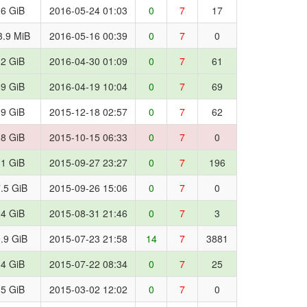
.6 GiB
2016-05-24 01:03
0
7
17
3.9 MiB
2016-05-16 00:39
0
7
0
.2 GiB
2016-04-30 01:09
0
7
61
.9 GiB
2016-04-19 10:04
0
7
69
.9 GiB
2015-12-18 02:57
0
7
62
.8 GiB
2015-10-15 06:33
0
7
0
.1 GiB
2015-09-27 23:27
0
7
196
.5 GiB
2015-09-26 15:06
0
7
0
.4 GiB
2015-08-31 21:46
0
7
3
.9 GiB
2015-07-23 21:58
14
7
3881
.4 GiB
2015-07-22 08:34
0
7
25
.5 GiB
2015-03-02 12:02
0
7
0