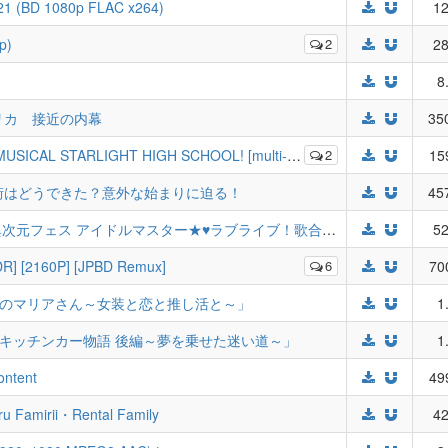
21 (BD 1080p FLAC x264)
12
p)
2
28
8
リカ 接近の内幕
35
CAL STARLIGHT HIGH SCHOOL! [multi-cam]
2
15
街はどうできた？意外な始まりに迫る！
45
【DAY1&DAY2&Audio Commentary】異次元フェス アイドルマスター★♥ラブライブ！歌合戦 (Ijigen Fes IDOLM@STER★♥Love Live! Uta Gassen)
52
HDR] [2160P] [JPBD Remux]
6
70
07「家庭教師のマリアさん～女装と恋と推し活と～」
1
04「父と娘のキッチンカー物語 後編～夢を乗せた迷い道～」
1
ontent
49
irii・Rental Family
42