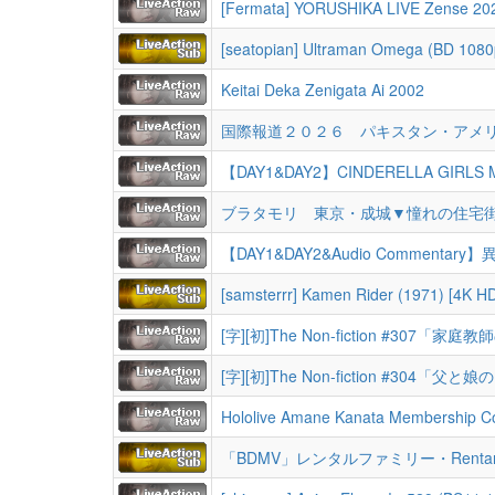
[Fermata] YORUSHIKA LIVE Zense 20
[seatopian] Ultraman Omega (BD 1080
Keitai Deka Zenigata Ai 2002
国際報道２０２６ パキスタン・アメ
【DAY1&DAY2】CINDERELLA GIRLS MUSI
ブラタモリ 東京・成城▼憧れの住宅
[samsterrr] Kamen Rider (1971) [4K 
[字][初]The Non-fiction #3
[字][初]The Non-fiction #3
Hololive Amane Kanata Membership C
「BDMV」レンタルファミリー・Rentaru Fam