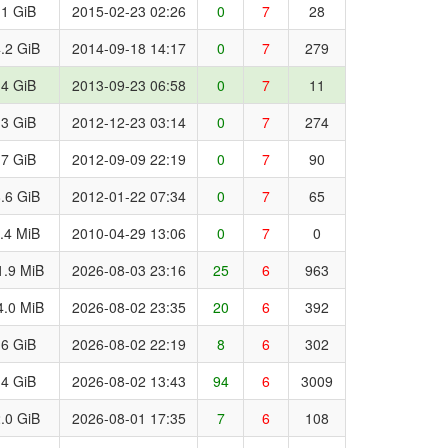
.1 GiB
2015-02-23 02:26
0
7
28
.2 GiB
2014-09-18 14:17
0
7
279
.4 GiB
2013-09-23 06:58
0
7
11
.3 GiB
2012-12-23 03:14
0
7
274
.7 GiB
2012-09-09 22:19
0
7
90
.6 GiB
2012-01-22 07:34
0
7
65
.4 MiB
2010-04-29 13:06
0
7
0
1.9 MiB
2026-08-03 23:16
25
6
963
4.0 MiB
2026-08-02 23:35
20
6
392
.6 GiB
2026-08-02 22:19
8
6
302
.4 GiB
2026-08-02 13:43
94
6
3009
.0 GiB
2026-08-01 17:35
7
6
108