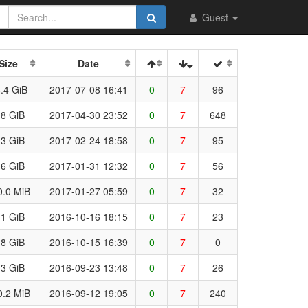
Guest
Size
Date
.4 GiB
2017-07-08 16:41
0
7
96
.8 GiB
2017-04-30 23:52
0
7
648
.3 GiB
2017-02-24 18:58
0
7
95
.6 GiB
2017-01-31 12:32
0
7
56
0.0 MiB
2017-01-27 05:59
0
7
32
.1 GiB
2016-10-16 18:15
0
7
23
.8 GiB
2016-10-15 16:39
0
7
0
.3 GiB
2016-09-23 13:48
0
7
26
0.2 MiB
2016-09-12 19:05
0
7
240