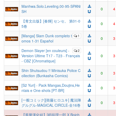
Manhwa.Solo.Leveling.00-95-SPANi
0
4
SH
【青文出版】[春輝] センセ。 第01-0
0
4
5卷
[Manga] Slam Dunk completo t
1
0
3
omos 1-31 Español
Demon Slayer [en couleurs] -
2
Version Ultime T17 - T23 - Français
0
3
- CBZ [Chromatique]
Shin Shutsudou !! Minisuka Police C
0
3
ollection (Bunkasha Comics)
[S2 Yuri] - Pack Mangas,Doujins,He
0
3
ntais e One-shots [PT-BR]
[一般コミック][衛藤ヒロユキ] 魔法陣
0
3
グルグル-MAGICAL CIRCLE-全16巻
【風華漢化組】[稻垣理一郎 X Boich