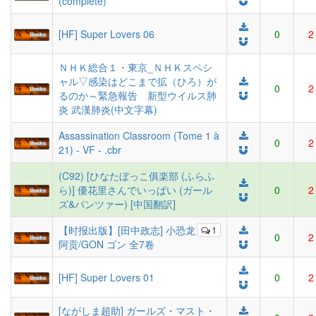
(complete)
[HF] Super Lovers 06
0
2
ＮＨＫ総合１・東京_ＮＨＫスペシ
ャル▽感染はどこまで拡（ひろ）が
0
2
るのか～緊急報告 新型ウイルス肺
炎 武漢肺炎(中文字幕)
Assassination Classroom (Tome 1 à
0
2
21) - VF - .cbr
(C92) [ひなたぼっこ俱楽部 (ふらふ
ら)] 優花里さんでいっぱい (ガール
0
2
ズ&パンツァー) [中国翻訳]
【时报出版】[田中政志] 小恐龙
1
0
2
阿贡/GON ゴン 全7卷
[HF] Super Lovers 01
0
2
[ながしま超助] ガールズ・マスト・