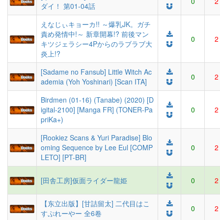
0
2
ダイ！ 第01-04話
えなじぃキョーカ!! ～爆乳JK。ガチ
責め発情中!～ 新章開幕!? 前後マン
0
2
キツジェラシー4Pからのラブラブ大
炎上!?
[Sadame no Fansub] Little Witch Ac
0
2
ademia (Yoh Yoshinari) [Scan ITA]
Birdmen (01-16) (Tanabe) (2020) [D
igital-2100] [Manga FR] (TONER-Pa
0
2
priKa+)
[Rookiez Scans & Yuri Paradise] Blo
oming Sequence by Lee Eul [COMP
0
2
LETO] [PT-BR]
[田舎工房]仮面ライダー龍姫
0
2
【东立出版】[甘詰留太] 二代目はこ
0
2
すぷれーやー 全6卷