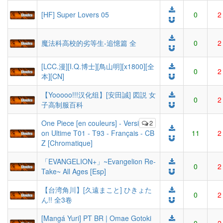
[HF] Super Lovers 05
0
2
魔法科高校的劣等生-追憶篇 全
0
2
[LCC.漫][I.Q.博士][鳥山明][x1800][全
0
2
本][CN]
【Yooooo!!!汉化组】[安田誠] 図説 女
0
2
子高制服百科
One Piece [en couleurs] - Versi
2
on Ultime T01 - T93 - Français - CB
11
2
Z [Chromatique]
「EVANGELION+」~Evangelion Re-
0
2
Take~ All Ages [Esp]
【台湾角川】[久遠まこと] ひきょた
0
2
ん!! 全3卷
[Mangá Yuri] PT BR | Omae Gotoki