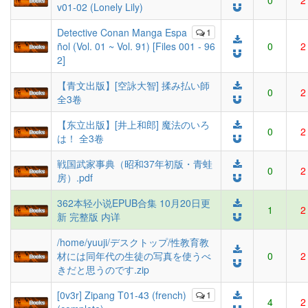
0
2
v01-02 (Lonely Lily)
Detective Conan Manga Espa
1
ñol (Vol. 01 ~ Vol. 91) [Files 001 - 96
0
2
2]
【青文出版】[空詠大智] 揉み払い師
0
2
全3卷
【东立出版】[井上和郎] 魔法のいろ
0
2
は！ 全3卷
戦国武家事典（昭和37年初版・青蛙
0
2
房）.pdf
362本轻小说EPUB合集 10月20日更
1
2
新 完整版 内详
/home/yuuji/デスクトップ/性教育教
材には同年代の生徒の写真を使うべ
0
2
きだと思うのです.zip
[0v3r] Zipang T01-43 (french)
1
4
2