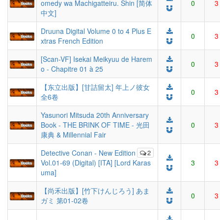
omedy wa Machigatteiru. Shin [简体
0
3
中文]
Druuna Digital Volume 0 to 4 Plus E
0
3
xtras French Edition
[Scan-VF] Isekai Meikyuu de Harem
0
3
o - Chapitre 01 à 25
【东立出版】[甘詰留太] 年上ノ彼女
0
3
全6卷
Yasunori Mitsuda 20th Anniversary
Book - THE BRINK OF TIME - 光田
0
3
康典 & Millennial Fair
Detective Conan - New Edition
2
Vol.01-69 (Digital) [ITA] [Lord Karas
3
3
uma]
【尚禾出版】[竹下けんじろう] あま
0
3
ガミ 第01-02卷