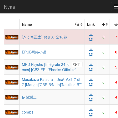
Nyaa
Name
Link
[きくち正太] おせん 全16巻
0
7
EPUB网络小说
0
6
MPD Psycho [Intégrale 24 to
11
0
5
mes] [CBZ FR] [Ebooks Officiels]
Masakazu Katsura - Dna² Vol1-7 di
0
4
7 [Manga][CBR B/N Ita][Nautilus-BT]
伊藤潤二
0
4
comics
0
4