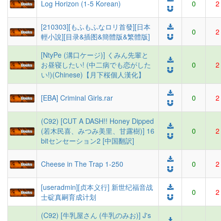
Log Horizon (1-5 Korean)
0
2
[210303][もふもふなロリ首發][日本
0
2
輕小說][目录&插图&簡體版&繁體版]
[NtyPe (溝口ケージ)] くみん先輩と
お昼寝したい! (中二病でも恋がした
0
2
い!)(Chinese)【月下桜個人漢化】
[EBA] Criminal Girls.rar
0
2
(C92) [CUT A DASH!! Honey Dipped
(若木民喜、みつみ美里、甘露樹)] 16
0
2
bitセンセーション2 [中国翻訳]
Cheese in The Trap 1-250
0
2
[useradmin][贞本义行] 新世纪福音战
0
2
士碇真嗣育成计划
(C92) [牛乳屋さん (牛乳のみお)] J's