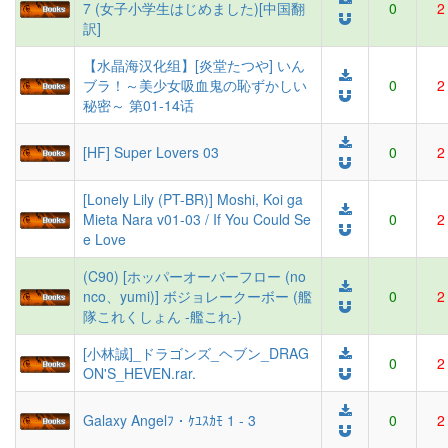
7 (女子小学生はじめました)[中国翻
0
2
訳]
【水晶海汉化组】[炎堂たつや] いん
ブラ！～美少女吸血鬼の恥ずかしい
0
2
秘密～ 第01-14话
[HF] Super Lovers 03
0
2
[Lonely Lily (PT-BR)] Moshi, Koi ga
Mieta Nara v01-03 / If You Could Se
0
2
e Love
(C90) [ホッパーオーバーフロー (no
nco、yumi)] ボジョレークーボー (艦
0
2
隊これくしょん -艦これ-)
[小林誠]_ドラゴンズ_ヘブン_DRAG
0
2
ON'S_HEVEN.rar.
Galaxy Angelﾌ・ｹﾕｽｶﾓ 1 - 3
0
2