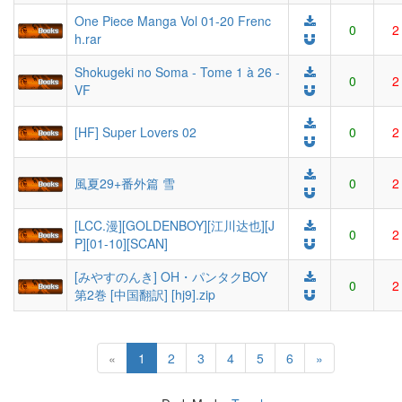
One Piece Manga Vol 01-20 Frenc
0
2
h.rar
Shokugeki no Soma - Tome 1 à 26 -
0
2
VF
[HF] Super Lovers 02
0
2
風夏29+番外篇 雪
0
2
[LCC.漫][GOLDENBOY][江川达也][J
0
2
P][01-10][SCAN]
[みやすのんき] OH・パンタクBOY
0
2
第2巻 [中国翻訳] [hj9].zip
(current)
«
1
2
3
4
5
6
»