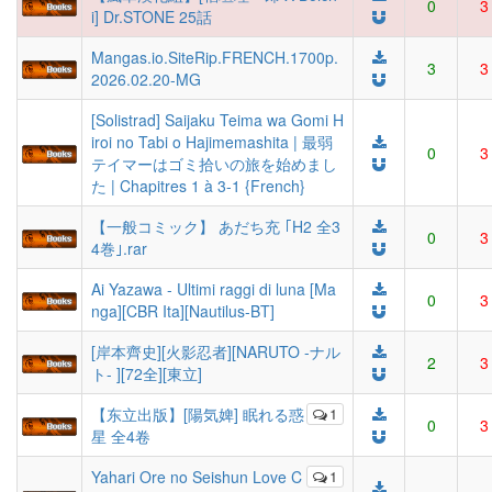
0
3
i] Dr.STONE 25話
Mangas.io.SiteRip.FRENCH.1700p.
3
3
2026.02.20-MG
[Solistrad] Saijaku Teima wa Gomi H
iroi no Tabi o Hajimemashita | 最弱
0
3
テイマーはゴミ拾いの旅を始めまし
た | Chapitres 1 à 3-1 {French}
【一般コミック】 あだち充 ｢H2 全3
0
3
4巻｣.rar
Ai Yazawa - Ultimi raggi di luna [Ma
0
3
nga][CBR Ita][Nautilus-BT]
[岸本齊史][火影忍者][NARUTO -ナル
2
3
ト- ][72全][東立]
【东立出版】[陽気婢] 眠れる惑
1
0
3
星 全4卷
Yahari Ore no Seishun Love C
1